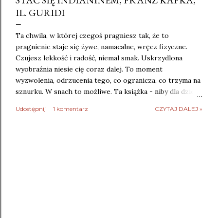
STAĆ SIĘ INDIANINEM, FRANZ KAFKA,
IL. GURIDI
Ta chwila, w której czegoś pragniesz tak, że to
pragnienie staje się żywe, namacalne, wręcz fizyczne.
Czujesz lekkość i radość, niemal smak. Uskrzydlona
wyobraźnia niesie cię coraz dalej. To moment
wyzwolenia, odrzucenia tego, co ogranicza, co trzyma na
sznurku. W snach to możliwe. Ta książka - niby dla dzieci,
a jednak chyba bardziej dla dorosłych - działa jak
Udostępnij
1 komentarz
CZYTAJ DALEJ »
wyzwalacz. Zabawa, marzenie, zwykła jazda na rowerku -
stają się szaloną gonitwą. Wyobraźnia urzeczywistnia to,
co wydawało się niemożliwe. I już pędzisz. Wolny. We
śnie, w którym wiatr jest twoim sprzymierzeńcem.
Dziecięcy rowerek staje się nieokiełznanym koniem,
który porywa cię w dziką, szaleńczą podróż. Nie ma
kierownicy, jest koński łeb z falującą grzywą. Nie ma
pedałów, są cztery nogi zatracające się w galopie...
Przeżyć przygodę, być wolnym, pędzić na łeb na szyję,
frunąć jak wiatr... Kto z nas nie miał takiego marzenia?