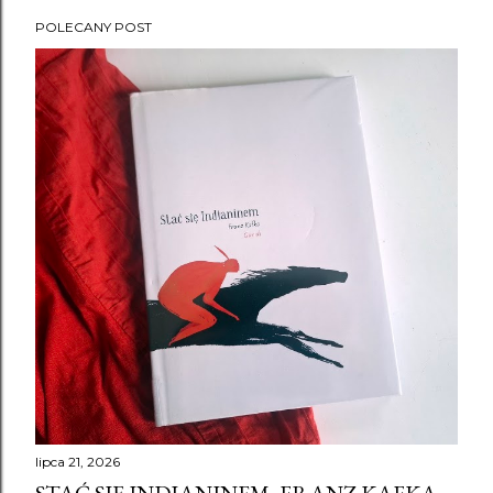
POLECANY POST
P
o
s
t
y
lipca 21, 2026