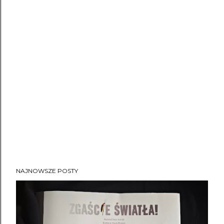
Dzieciom najbliżej do takich przygód - zatracone w
zabawie, potrafią w nią uwierzyć, same stają s...
NAJNOWSZE POSTY