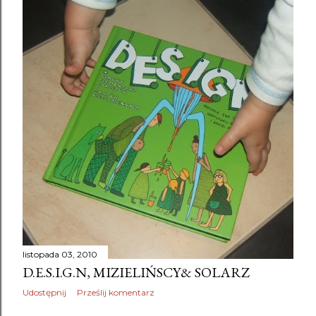
listopada 03, 2010
D.E.S.I.G.N, MIZIELIŃSCY& SOLARZ
Udostępnij
Prześlij komentarz