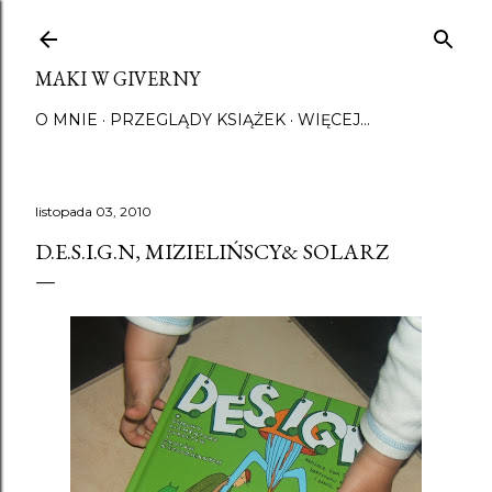
Przejdź do głównej zawartości
MAKI W GIVERNY
O MNIE
PRZEGLĄDY KSIĄŻEK
WIĘCEJ…
listopada 03, 2010
D.E.S.I.G.N, MIZIELIŃSCY& SOLARZ