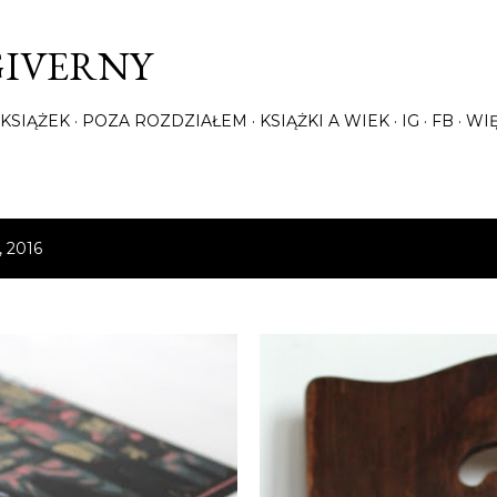
Przejdź do głównej zawartości
GIVERNY
KSIĄŻEK
POZA ROZDZIAŁEM
KSIĄŻKI A WIEK
IG
FB
WI
, 2016