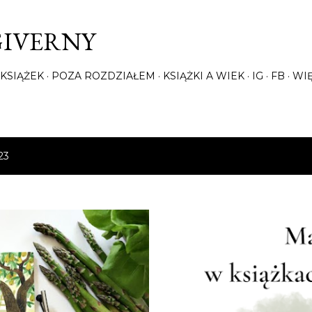
Przejdź do głównej zawartości
GIVERNY
KSIĄŻEK
POZA ROZDZIAŁEM
KSIĄŻKI A WIEK
IG
FB
WI
23