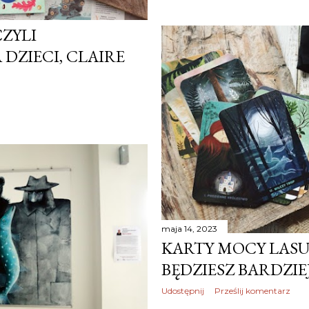
CZYLI
ZIECI, CLAIRE
maja 14, 2023
KARTY MOCY LASU,
BĘDZIESZ BARDZIEJ
Udostępnij
Prześlij komentarz