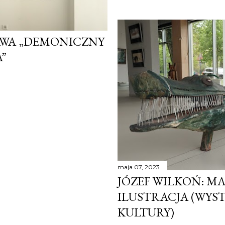
AWA „DEMONICZNY
”
maja 07, 2023
JÓZEF WILKOŃ: M
ILUSTRACJA (WYS
KULTURY)