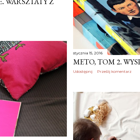
. WARSZTATY Z
stycznia 15, 2016
METO, TOM 2. WYS
Udostępnij
Prześlij komentarz