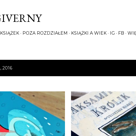
Przejdź do głównej zawartości
GIVERNY
KSIĄŻEK
POZA ROZDZIAŁEM
KSIĄŻKI A WIEK
IG
FB
WI
, 2016