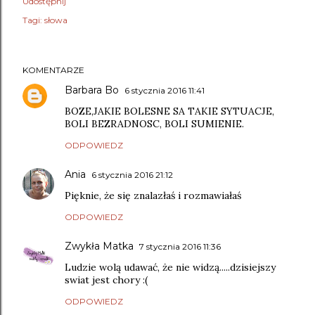
Udostępnij
Tagi:
słowa
KOMENTARZE
Barbara Bo
6 stycznia 2016 11:41
BOZE,JAKIE BOLESNE SA TAKIE SYTUACJE,
BOLI BEZRADNOSC, BOLI SUMIENIE.
ODPOWIEDZ
Ania
6 stycznia 2016 21:12
Pięknie, że się znalazłaś i rozmawiałaś
ODPOWIEDZ
Zwykła Matka
7 stycznia 2016 11:36
Ludzie wolą udawać, że nie widzą.....dzisiejszy
swiat jest chory :(
ODPOWIEDZ