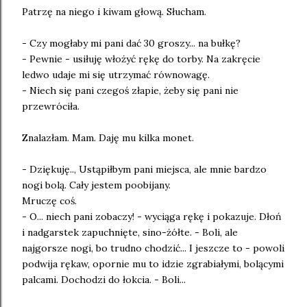
Patrzę na niego i kiwam głową. Słucham.
- Czy mogłaby mi pani dać 30 groszy... na bułkę?
- Pewnie
- usiłuję włożyć rękę do torby. Na zakręcie
ledwo udaje mi się utrzymać równowagę.
- Niech się pani czegoś złapie, żeby się pani nie
przewróciła.
Znalazłam. Mam. Daję mu kilka monet.
- Dziękuję.., Ustąpiłbym pani miejsca, ale mnie bardzo
nogi bolą. Cały jestem poobijany.
Mruczę coś.
- O... niech pani zobaczy! - wyciąga rękę i pokazuje. Dłoń
i nadgarstek zapuchnięte, sino-żółte. - Boli, ale
najgorsze nogi, bo trudno chodzić... I jeszcze to - powoli
podwija rękaw, opornie mu to idzie zgrabiałymi, bolącymi
palcami. Dochodzi do łokcia. - Boli...