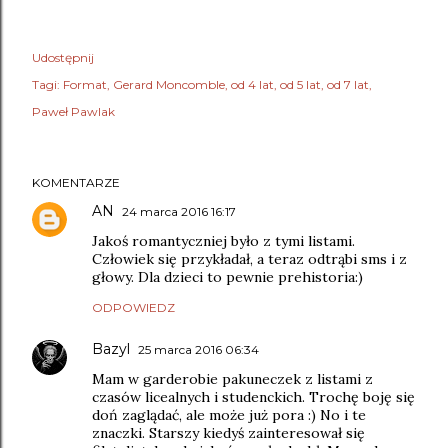
Udostępnij
Tagi:
Format
Gerard Moncomble
od 4 lat
od 5 lat
od 7 lat
Paweł Pawlak
KOMENTARZE
AN
24 marca 2016 16:17
Jakoś romantyczniej było z tymi listami.
Człowiek się przykładał, a teraz odtrąbi sms i z
głowy. Dla dzieci to pewnie prehistoria:)
ODPOWIEDZ
Bazyl
25 marca 2016 06:34
Mam w garderobie pakuneczek z listami z
czasów licealnych i studenckich. Trochę boję się
doń zaglądać, ale może już pora :) No i te
znaczki. Starszy kiedyś zainteresował się