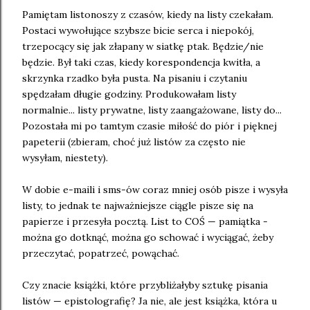
Pamiętam listonoszy z czasów, kiedy na listy czekałam.
Postaci wywołujące szybsze bicie serca i niepokój,
trzepocący się jak złapany w siatkę ptak. Będzie/nie
będzie. Był taki czas, kiedy korespondencja kwitła, a
skrzynka rzadko była pusta. Na pisaniu i czytaniu
spędzałam długie godziny. Produkowałam listy
normalnie... listy prywatne, listy zaangażowane, listy do...
Pozostała mi po tamtym czasie miłość do piór i pięknej
papeterii (zbieram, choć już listów za często nie
wysyłam, niestety).
W dobie e-maili i sms-ów coraz mniej osób pisze i wysyła
listy, to jednak te najważniejsze ciągle pisze się na
papierze i przesyła pocztą. List to COŚ — pamiątka -
można go dotknąć, można go schować i wyciągać, żeby
przeczytać, popatrzeć, powąchać.
Czy znacie książki, które przybliżałyby sztukę pisania
listów — epistolografię? Ja nie, ale jest książka, która u