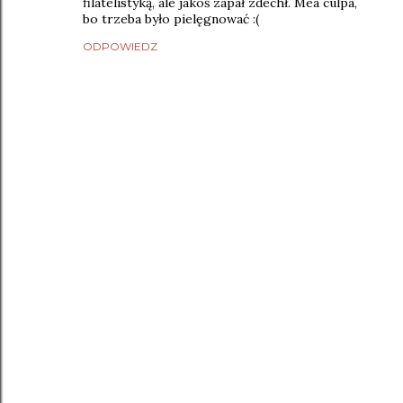
filatelistyką, ale jakoś zapał zdechł. Mea culpa,
bo trzeba było pielęgnować :(
ODPOWIEDZ
P
r