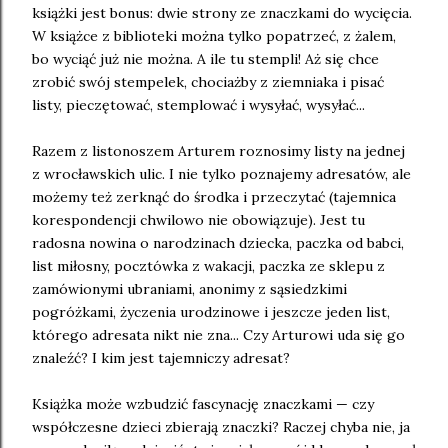
książki jest bonus: dwie strony ze znaczkami do wycięcia.
W książce z biblioteki można tylko popatrzeć, z żalem,
bo wyciąć już nie można. A ile tu stempli! Aż się chce
zrobić swój stempelek, chociażby z ziemniaka i pisać
listy, pieczętować, stemplować i wysyłać, wysyłać...
Razem z listonoszem Arturem roznosimy listy na jednej
z wrocławskich ulic. I nie tylko poznajemy adresatów, ale
możemy też zerknąć do środka i przeczytać (tajemnica
korespondencji chwilowo nie obowiązuje). Jest tu
radosna nowina o narodzinach dziecka, paczka od babci,
list miłosny, pocztówka z wakacji, paczka ze sklepu z
zamówionymi ubraniami, anonimy z sąsiedzkimi
pogróżkami, życzenia urodzinowe i jeszcze jeden list,
którego adresata nikt nie zna... Czy Arturowi uda się go
znaleźć? I kim jest tajemniczy adresat?
Książka może wzbudzić fascynację znaczkami — czy
współczesne dzieci zbierają znaczki? Raczej chyba nie, ja