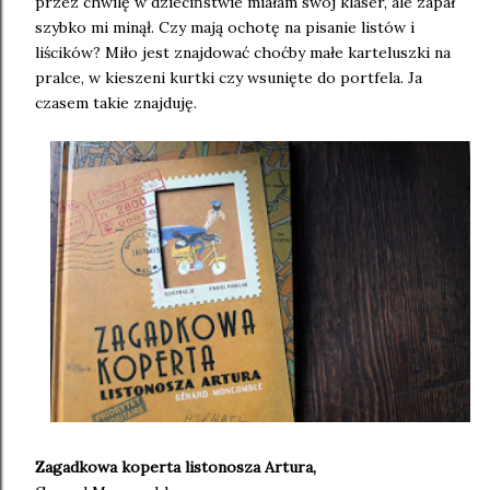
przez chwilę w dzieciństwie miałam swój klaser, ale zapał
szybko mi minął. Czy mają ochotę na pisanie listów i
liścików? Miło jest znajdować choćby małe karteluszki na
pralce, w kieszeni kurtki czy wsunięte do portfela. Ja
czasem takie znajduję.
Zagadkowa koperta listonosza Artura,