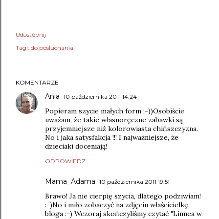
Udostępnij
Tagi:
do posłuchania
KOMENTARZE
Ania
10 października 2011 14:24
Popieram szycie małych form ;-))Osobiście
uważam, że takie własnoręczne zabawki są
przyjemniejsze niż kolorowiasta chińszczyzna.
No i jaka satysfakcja !!! I najważniejsze, że
dzieciaki doceniają!
ODPOWIEDZ
Mama_Adama
10 października 2011 19:51
Brawo! Ja nie cierpię szycia, dlatego podziwiam!
:-)No i miło zobaczyć na zdjęciu właścicielkę
bloga :-) Wczoraj skończyliśmy czytać "Linnea w