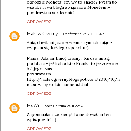
ogrodzie Moneta" czy wy to znacie? Pytam bo
wszak nazwa bloga związana z Monetem :-)
pozdrawiam serdecznie!
ODPOWIEDZ
Maki w Giverny
10 października 2011 21:48
Ania, chwilami już nie wiem, czym ich zająć -
czepiam się każdego sposobu ;)
Mama_Adama: Lineę znamy i bardzo mi się
podobała - jeśli chodzi o Franka to jeszcze nie
był jego czas
pozdrawiam!
http://makiwgiverny.blogspot.com/2010/10/li
nnea-w-ogrodzie-moneta.html
ODPOWIEDZ
MoWi
11 października 2011 22:57
Zapomniałam, że kiedyś komentowałam ten
wpis..pozdr! :-)
ODPOWIEDZ