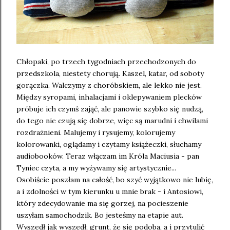
Chłopaki, po trzech tygodniach przechodzonych do
przedszkola, niestety chorują. Kaszel, katar, od soboty
gorączka. Walczymy z choróbskiem, ale lekko nie jest.
Między syropami, inhalacjami i oklepywaniem plecków
próbuje ich czymś zająć, ale panowie szybko się nudzą,
do tego nie czują się dobrze, więc są marudni i chwilami
rozdrażnieni. Malujemy i rysujemy, kolorujemy
kolorowanki, oglądamy i czytamy książeczki, słuchamy
audiobooków. Teraz włączam im Króla Maciusia - pan
Tyniec czyta, a my wyżywamy się artystycznie...
Osobiście poszłam na całość, bo szyć wyjątkowo nie lubię,
a i zdolności w tym kierunku u mnie brak - i Antosiowi,
który zdecydowanie ma się gorzej, na pocieszenie
uszyłam samochodzik. Bo jesteśmy na etapie aut.
Wyszedł jak wyszedł, grunt, że się podoba, a i przytulić