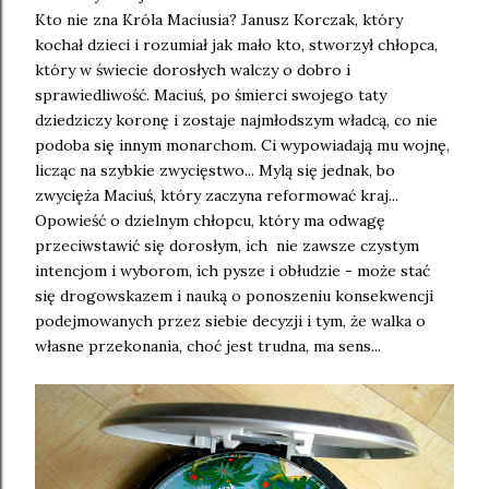
Kto nie zna Króla Maciusia? Janusz Korczak, który
kochał dzieci i rozumiał jak mało kto, stworzył chłopca,
który w świecie dorosłych walczy o dobro i
sprawiedliwość. Maciuś, po śmierci swojego taty
dziedziczy koronę i zostaje najmłodszym władcą, co nie
podoba się innym monarchom. Ci wypowiadają mu wojnę,
licząc na szybkie zwycięstwo... Mylą się jednak, bo
zwycięża Maciuś, który zaczyna reformować kraj...
Opowieść o dzielnym chłopcu, który ma odwagę
przeciwstawić się dorosłym, ich nie zawsze czystym
intencjom i wyborom, ich pysze i obłudzie - może stać
się drogowskazem i nauką o ponoszeniu konsekwencji
podejmowanych przez siebie decyzji i tym, że walka o
własne przekonania, choć jest trudna, ma sens...