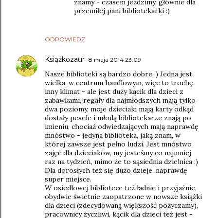
znamy - czasem jeździmy, głównie dla
przemiłej pani bibliotekarki :)
ODPOWIEDZ
Książkozaur
8 maja 2014 23:09
Nasze biblioteki są bardzo dobre :) Jedna jest
wielka, w centrum handlowym, więc to trochę
inny klimat - ale jest duży kącik dla dzieci z
zabawkami, regały dla najmłodszych mają tylko
dwa poziomy, moje dzieciaki mają karty odkąd
dostały pesele i młodą bibliotekarze znają po
imieniu, chociaż odwiedzających mają naprawdę
mnóstwo - jedyna biblioteka, jaką znam, w
której zawsze jest pełno ludzi. Jest mnóstwo
zajęć dla dzieciaków, my jesteśmy co najmniej
raz na tydzień, mimo że to sąsiednia dzielnica :)
Dla dorosłych też się dużo dzieje, naprawdę
super miejsce.
W osiedlowej bibliotece też ładnie i przyjaźnie,
obydwie świetnie zaopatrzone w nowsze książki
dla dzieci (zdecydowaną większość pożyczamy),
pracownicy życzliwi, kącik dla dzieci też jest -