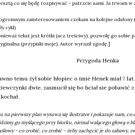
esztą co się będę rozpisywać - patrzcie sami. Ja trwam w 
ogromnym zainteresowaniem czekam na kolejne odsłony (p
ły cykl)
nieważ tekst jest krótki (acz treściwy), pozwolę go sobie 
yginalna (przypiski moje). Autor wyraził zgodę.]
Przygoda Henka
awno temu żył sobie hłopiec o imie Henek miał 7 lat
ziewczynki dwie. zasmucił się bo hciał sie pobawić z
akochał.
u na pierwszy plan wysuwa się ilustrator i pokazuje nam, co 
dzimy go myślącego przy biurku, niemal walącego głową o bl
ślowy - co zrobić, co zrobić - żeby zachęcić je do zabawy, zw