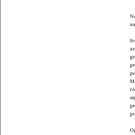
Na
sa
Je
ze
gr
pr
po
Ma
ró
si
pr
po
Og