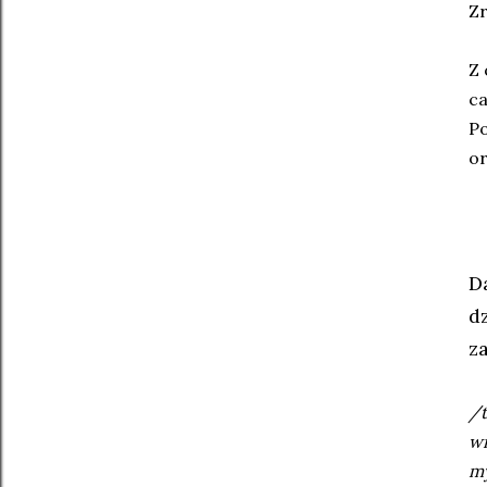
Zr
Z 
ca
Po
or
D
d
z
/t
wi
my