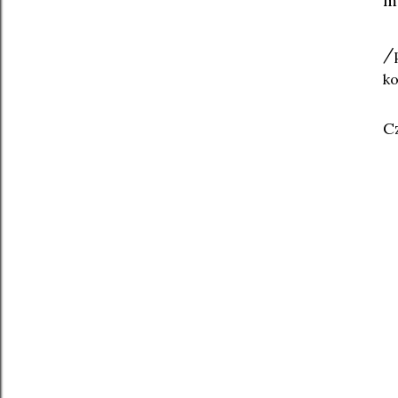
m
/
ko
C