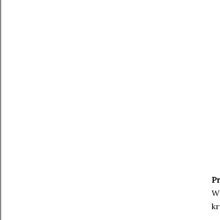
P
Wy
kr