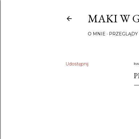
MAKI W 
O MNIE
PRZEGLĄDY 
Udostępnij
kw
P