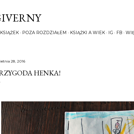
Przejdź do głównej zawartości
GIVERNY
KSIĄŻEK
POZA ROZDZIAŁEM
KSIĄŻKI A WIEK
IG
FB
WI
ietnia 28, 2016
RZYGODA HENKA!