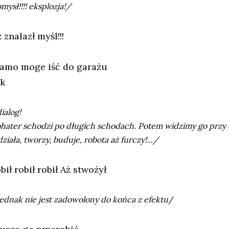
mysł!!!! eksplozja!/
 znalazł myśl!!!
amo moge iść do garażu
ak
ialog!
hater schodzi po długich schodach. Potem widzimy go przy o
działa, tworzy, buduje, robota aż furczy!.../
bił robił robił Aż stwożył
jednak nie jest zadowolony do końca z efektu
/