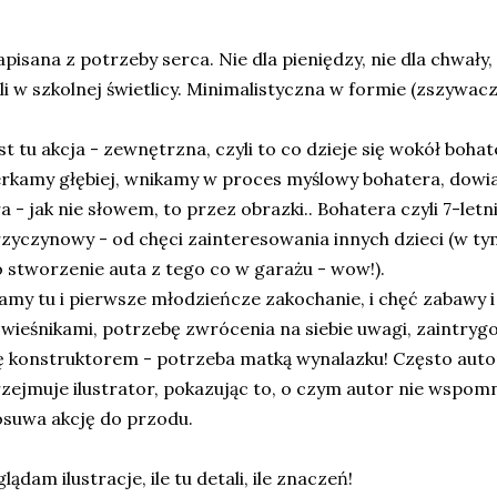
pisana z potrzeby serca. Nie dla pieniędzy, nie dla chwały
li w szkolnej świetlicy. Minimalistyczna w formie (zszywacz, 
st tu akcja - zewnętrzna, czyli to co dzieje się wokół boha
rkamy głębiej, wnikamy w proces myślowy bohatera, dowi
a - jak nie słowem, to przez obrazki.. Bohatera czyli 7-le
zyczynowy - od chęci zainteresowania innych dzieci (w ty
 stworzenie auta z tego co w garażu - wow!).
my tu i pierwsze młodzieńcze zakochanie, i chęć zabawy 
wieśnikami, potrzebę zwrócenia na siebie uwagi, zaintryg
ę konstruktorem - potrzeba matką wynalazku! Często autor
zejmuje ilustrator, pokazując to, o czym autor nie wspomn
suwa akcję do przodu.
lądam ilustracje, ile tu detali, ile znaczeń!