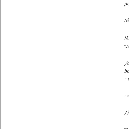
po
Aż
M
t
/d
bo
- 
ro
/