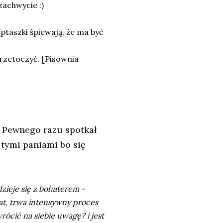
zachwycie :)
taszki śpiewają, że ma być
przetoczyć. [Pisownia
. Pewnego razu spotkał
 tymi paniami bo się
dzieje się z bohaterem -
at, trwa intensywny proces
rócić na siebie uwagę? i jest