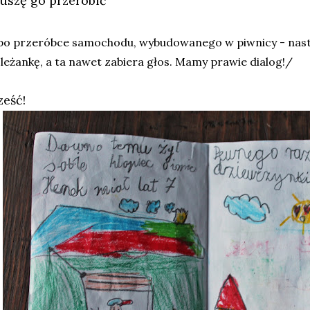
uszę go przerobić
po przeróbce samochodu, wybudowanego w piwnicy - nastę
leżankę, a ta nawet zabiera głos. Mamy prawie dialog!/
ześć!