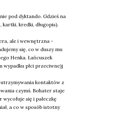
, nie pod dyktando. Gdzieś na
kartki, kredki, długopis).
tera, ale i wewnętrzna -
adujemy się, co w duszy mu
tniego Henka. Łańcuszek
m wypadku płci przeciwne)j
i utrzymywania kontaktów z
owania czymś. Bohater staje
 wycofuje się i pałeczkę
iał, a co w sposób istotny