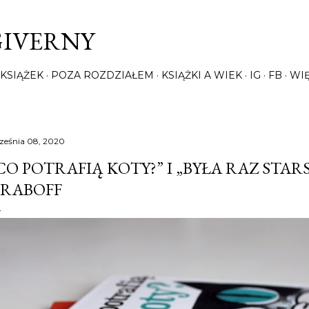
Przejdź do głównej zawartości
GIVERNY
KSIĄŻEK
POZA ROZDZIAŁEM
KSIĄŻKI A WIEK
IG
FB
WI
ześnia 08, 2020
CO POTRAFIĄ KOTY?” I „BYŁA RAZ STAR
RABOFF