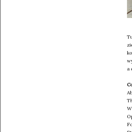
Tu
zi
ko
wy
a 
Co
Ab
Tł
W
O
F