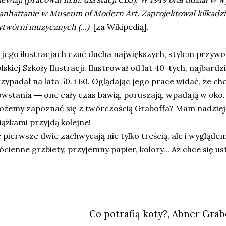
nhattanie w Museum of Modern Art. Zaprojektował kilkadzies
twórni muzycznych (...)
[za Wikipedią].
jego ilustracjach czuć ducha największych, stylem przywo
lskiej Szkoły Ilustracji. Ilustrował od lat 40-tych, najbard
zypadał na lata 50. i 60. Oglądając jego prace widać, że cho
owstania
one cały czas bawią, poruszają, wpadają w oko
—
żemy zapoznać się z twórczością Graboffa? Mam nadziej
iążkami przyjdą kolejne!
 pierwsze dwie zachwycają nie tylko treścią, ale i wyglądem
ócienne grzbiety, przyjemny papier, kolory... Aż chce się us
Co potrafią koty?, Abner Grab