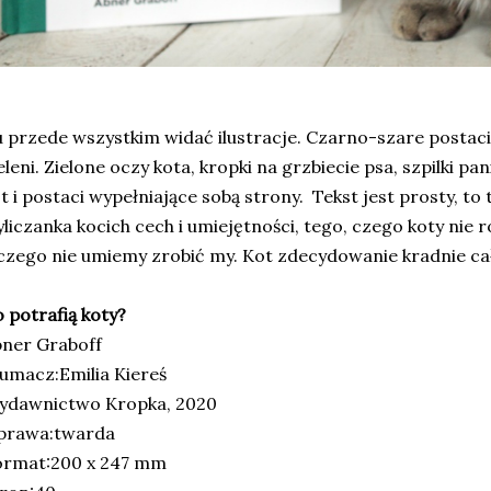
 przede wszystkim widać ilustracje. Czarno-szare postac
eleni. Zielone oczy kota, kropki na grzbiecie psa, szpilki pa
t i postaci wypełniające sobą strony. Tekst jest prosty, to
liczanka kocich cech i umiejętności, tego, czego koty nie ro
czego nie umiemy zrobić my. Kot zdecydowanie kradnie ca
 potrafią koty?
ner Graboff
umacz:Emilia Kiereś
ydawnictwo Kropka, 2020
prawa:twarda
ormat:200 x 247 mm