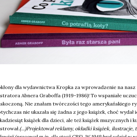
kłony dla wydawnictwa Kropka za wprowadzenie na nasz 
ustratora Abnera Graboffa (1919-1986)! To wspaniałe uczuc
skoczoną. Nie znałam twórczości tego amerykańskiego ry
tychczas nie ukazała się żadna z jego książek, choć wydał i
lkadziesiąt książek dla dzieci, ale też książek muzycznych i k
ustrował.
(...)Projektował reklamy, okładki książek, ilustracje,
lewizji (pracował m.in. dla stacji CBS). W 1949 brał udział 