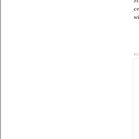
St
ce
wi