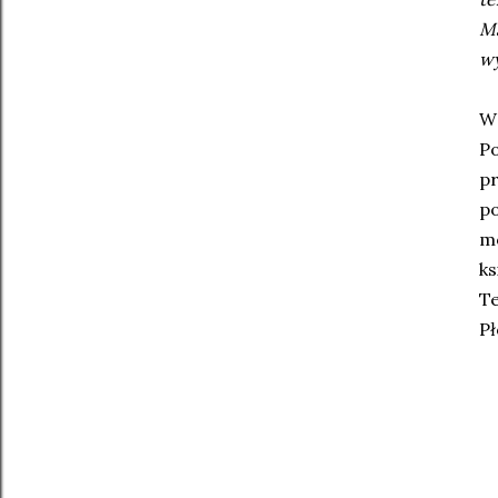
Ma
wy
W 
Po
pr
p
mo
ks
Te
Pł