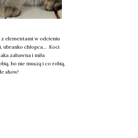
i z elementami w odcieniu
ni, ubranko chłopca... Koci
 taka zabawna i miła
bią, bo nie muszą i co robią,
łe show!