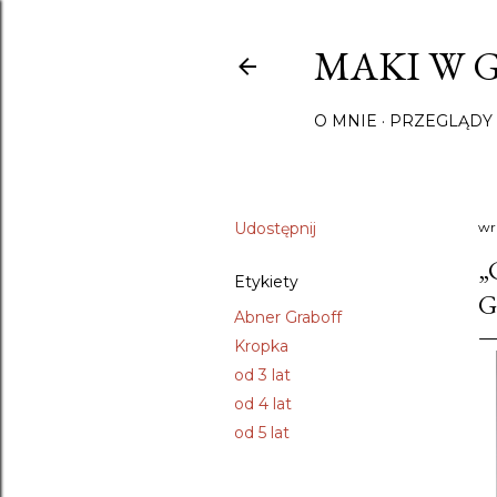
MAKI W 
O MNIE
PRZEGLĄDY 
Udostępnij
wr
„
Etykiety
G
Abner Graboff
Kropka
od 3 lat
od 4 lat
od 5 lat