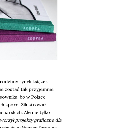
rodzimy rynek książek
ie zostać tak przyjemnie
sownika, bo w Polsce
ch sporo. Zilustrował
ucharskich. Ale nie tylko
 tworzył projekty graficzne dla
w wystawie w Nowym Jorku na