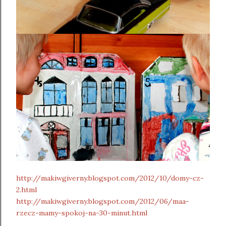
http://makiwgiverny.blogspot.com/2012/10/domy-cz-
2.html
http://makiwgiverny.blogspot.com/2012/06/maa-
rzecz-mamy-spokoj-na-30-minut.html