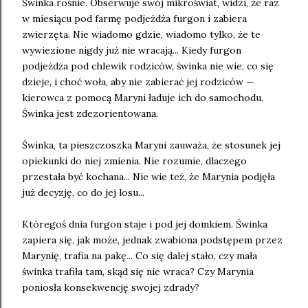
Świnka rośnie. Obserwuje swój mikroświat, widzi, że raz
w miesiącu pod farmę podjeżdża furgon i zabiera
zwierzęta. Nie wiadomo gdzie, wiadomo tylko, że te
wywiezione nigdy już nie wracają... Kiedy furgon
podjeżdża pod chlewik rodziców, świnka nie wie, co się
dzieje, i choć woła, aby nie zabierać jej rodziców —
kierowca z pomocą Maryni ładuje ich do samochodu.
Świnka jest zdezorientowana.
Świnka, ta pieszczoszka Maryni zauważa, że stosunek jej
opiekunki do niej zmienia. Nie rozumie, dlaczego
przestała być kochana... Nie wie też, że Marynia podjęła
już decyzję, co do jej losu...
Któregoś dnia furgon staje i pod jej domkiem. Świnka
zapiera się, jak może, jednak zwabiona podstępem przez
Marynię, trafia na pakę... Co się dalej stało, czy mała
świnka trafiła tam, skąd się nie wraca? Czy Marynia
poniosła konsekwencję swojej zdrady?