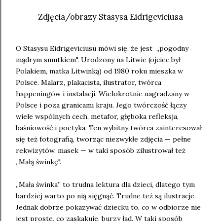
Zdjęcia/obrazy Stasysa Eidrigeviciusa
O Stasysu Eidrigeviciusu mówi się, że jest „pogodny
mądrym smutkiem". Urodzony na Litwie (ojciec był
Polakiem, matka Litwinką) od 1980 roku mieszka w
Polsce. Malarz, plakacista, ilustrator, twórca
happeningów i instalacji. Wielokrotnie nagradzany w
Polsce i poza granicami kraju. Jego twórczość łączy
wiele wspólnych cech, metafor, głęboka refleksja,
baśniowość i poetyka. Ten wybitny twórca zainteresował
się też fotografią, tworząc niezwykłe zdjęcia — pełne
rekwizytów, masek — w taki sposób zilustrował też
„Małą świnkę".
„Mała świnka” to trudna lektura dla dzieci, dlatego tym
bardziej warto po nią sięgnąć. Trudne też są ilustracje.
Jednak dobrze pokazywać dziecku to, co w odbiorze nie
jest proste, co zaskakuje, burzy ład. W taki sposób