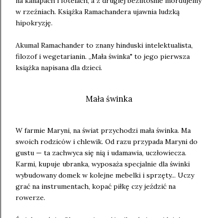
na kanapach i fotelach, a z drugiej bezlitośnie mordujemy
w rzeźniach. Książka Ramachandera ujawnia ludzką
hipokryzję.
Akumal Ramachander to znany hinduski intelektualista,
filozof i wegetarianin. „Mała świnka" to jego pierwsza
książka napisana dla dzieci.
Mała świnka
W farmie Maryni, na świat przychodzi mała świnka. Ma
swoich rodziców i chlewik. Od razu przypada Maryni do
gustu — ta zachwyca się nią i udamawia, uczłowiecza.
Karmi, kupuje ubranka, wyposaża specjalnie dla świnki
wybudowany domek w kolejne mebelki i sprzęty... Uczy
grać na instrumentach, kopać piłkę czy jeździć na
rowerze.