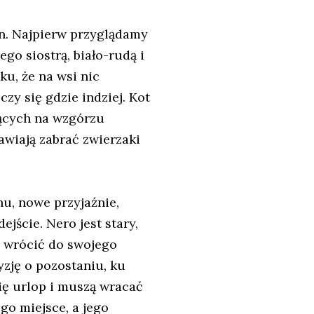
on. Najpierw przyglądamy
go siostrą, biało-rudą i
u, że na wsi nic
czy się gdzie indziej. Kot
ących na wzgórzu
awiają zabrać zwierzaki
u, nowe przyjaźnie,
ejście. Nero jest stary,
i wrócić do swojego
zję o pozostaniu, ku
ię urlop i muszą wracać
go miejsce, a jego