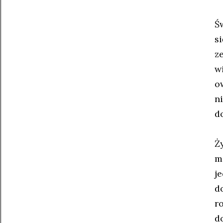
Ś
s
z
wi
o
n
do
Ż
mi
j
d
r
d