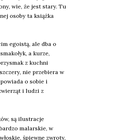
ny, wie, że jest stary. Tu
dnej osoby ta książka
cim egoistą, ale dba o
 smakołyk, a kurze,
przysmak z kuchni
szczery, nie przebiera w
opowiada o sobie i
ierząt i ludzi z
ów, są ilustracje
 bardzo malarskie, w
włoskie, śpiewne zwroty,