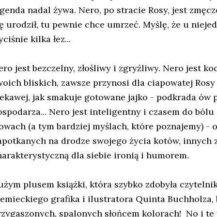
genda nadal żywa. Nero, po stracie Rosy, jest zmęczo
ię urodził, tu pewnie chce umrzeć.
Myślę, że u nieje
ciśnie kilka łez...
ro jest bezczelny, złośliwy i zgryźliwy. Nero jest ko
woich bliskich, zawsze przynosi dla ciapowatej Rosy
iekawej, jak smakuje gotowane jajko - podkrada ów 
ospodarza... Nero jest inteligentny i czasem do bólu 
łowach (a tym bardziej myślach, które poznajemy) - 
apotkanych na drodze swojego życia kotów, innych zw
harakterystyczną dla siebie ironią i humorem.
użym plusem książki, która szybko zdobyła czytelnik
iemieckiego grafika i ilustratora Quinta Buchholza,
rzygaszonych, spalonych słońcem kolorach! No i te 