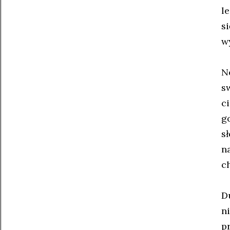
le
s
wy
Ne
s
c
g
s
n
c
D
n
p