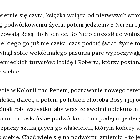
wietnie się czyta, książka wciąga od pierwszych str
ię podwórkowemu życiu, potem jedziemy z Nerem i je
ezowatą Rosą, do Niemiec. Bo Nero doszedł do wniosk
elkiego go już nie czeka, czas podbić świat, życie to
winął sobie wokół małego pazurka parę wypoczywaj
iemieckich turystów: Izoldę i Roberta, którzy postan
 siebie.
ycie w Kolonii nad Renem, poznawanie nowego teren
łości, dzieci, a potem po latach choroba Rosy i jej od
ednak robi wszystko, aby wraz ze swoimi opiekunam
omu, na toskańskie podwórko.... Tam podejmuje decy
ozpaczy szukających go właścicieli, którym kończy s
o siebie. Choć wiele się na podwórzu zmieniło - to je