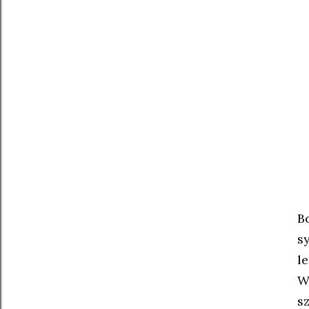
B
s
l
W
sz