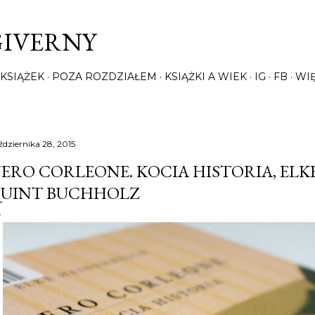
Przejdź do głównej zawartości
GIVERNY
KSIĄŻEK
POZA ROZDZIAŁEM
KSIĄŻKI A WIEK
IG
FB
WI
ździernika 28, 2015
ERO CORLEONE. KOCIA HISTORIA, ELKE
UINT BUCHHOLZ