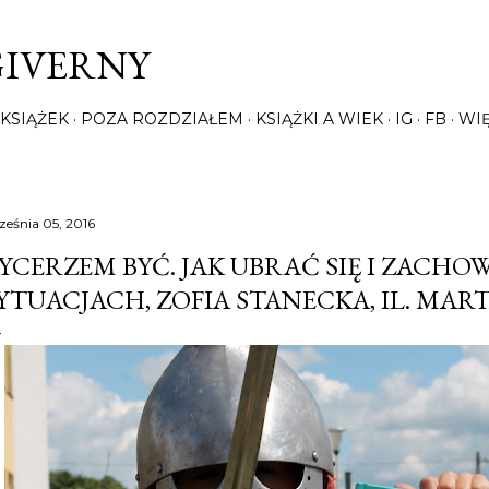
Przejdź do głównej zawartości
GIVERNY
KSIĄŻEK
POZA ROZDZIAŁEM
KSIĄŻKI A WIEK
IG
FB
WI
ześnia 05, 2016
YCERZEM BYĆ. JAK UBRAĆ SIĘ I ZACH
YTUACJACH, ZOFIA STANECKA, IL. MA