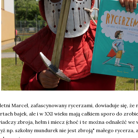
letni Marcel, zafascynowany rycerzami, dowiaduje się, że r
rtach bajek, ale i w XXI wieku mają całkiem sporo do zrobie
iadczy zbroja, hełm i miecz (choć i te można odnaleźć we
yż np. szkolny mundurek nie jest zbroją" małego rycerza, al