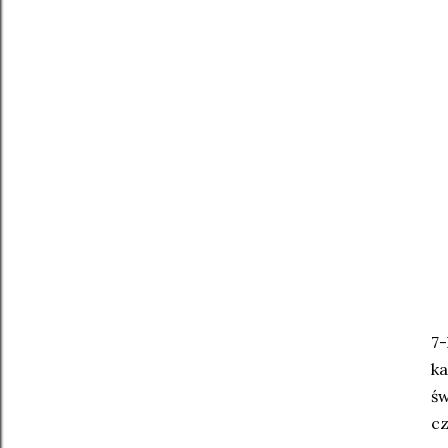
7-
ka
św
cz