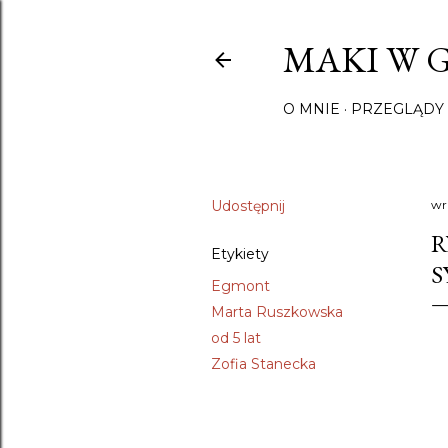
MAKI W 
O MNIE
PRZEGLĄDY 
Udostępnij
wr
R
Etykiety
S
Egmont
Marta Ruszkowska
od 5 lat
Zofia Stanecka