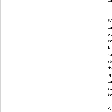
z
Wi
za
wa
ry
Je
ko
sł
dy
up
za
rz
ży
Ws