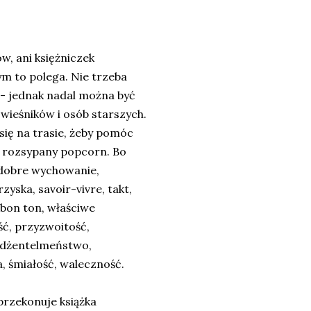
, ani księżniczek
ym to polega. Nie trzeba
 - jednak nadal można być
ówieśników i osób starszych.
się na trasie, żeby pomóc
e rozsypany popcorn. Bo
 dobre wychowanie,
zyska, savoir-vivre, takt,
 bon ton, właściwe
ść, przyzwoitość,
, dżentelmeństwo,
, śmiałość, waleczność.
przekonuje książka