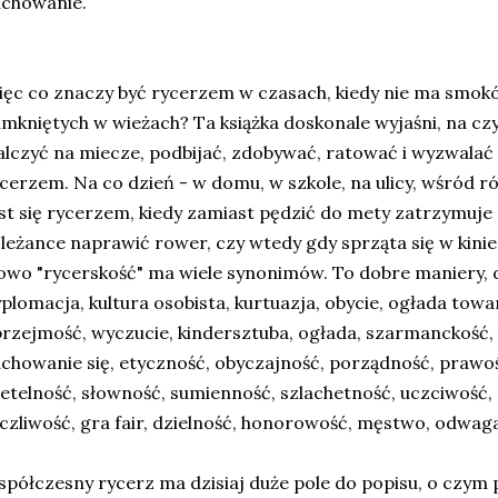
achowanie.
ęc co znaczy być rycerzem w czasach, kiedy nie ma smoków
mkniętych w wieżach? Ta książka doskonale wyjaśni, na cz
lczyć na miecze, podbijać, zdobywać, ratować i wyzwalać
cerzem. Na co dzień - w domu, w szkole, na ulicy, wśród r
st się rycerzem, kiedy zamiast pędzić do mety zatrzymuje 
leżance naprawić rower, czy wtedy gdy sprząta się w kini
owo "rycerskość" ma wiele synonimów. To dobre maniery,
plomacja, kultura osobista, kurtuazja, obycie, ogłada towar
rzejmość, wyczucie, kindersztuba, ogłada, szarmanckość,
chowanie się, etyczność, obyczajność, porządność, prawo
etelność, słowność, sumienność, szlachetność, uczciwość
czliwość, gra fair, dzielność, honorowość, męstwo, odwaga
półczesny rycerz ma dzisiaj duże pole do popisu, o czym 