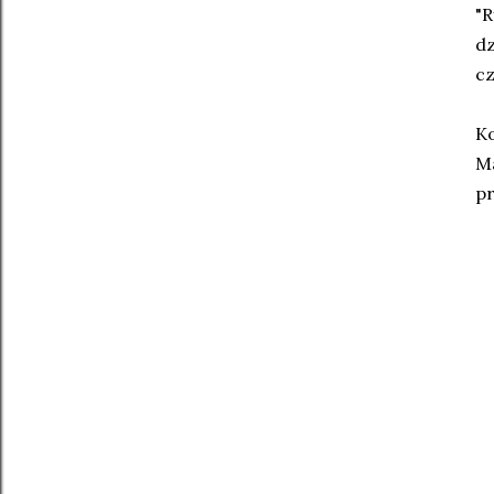
"R
dz
cz
Ko
Ma
pr