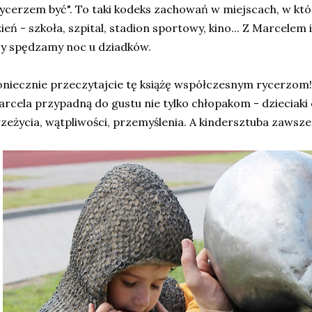
ycerzem być". To taki kodeks zachowań w miejscach, w kt
ień - szkoła, szpital, stadion sportowy, kino... Z Marcelem 
y spędzamy noc u dziadków.
niecznie przeczytajcie tę książę współczesnym rycerzom! K
rcela przypadną do gustu nie tylko chłopakom - dzieciaki
zeżycia, wątpliwości, przemyślenia. A kindersztuba zawsze 