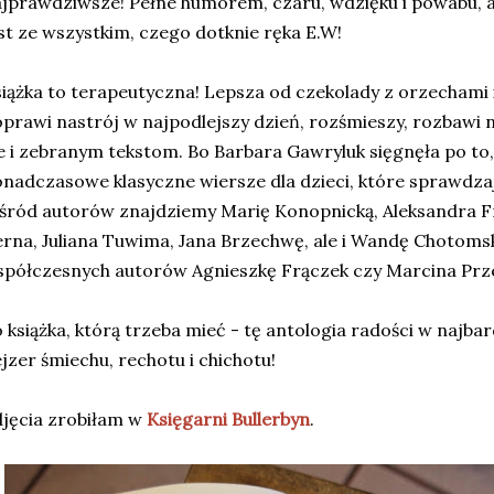
jprawdziwsze! Pełne humorem, czaru, wdzięku i powabu, ale
st ze wszystkim, czego dotknie ręka E.W!
iążka to terapeutyczna! Lepsza od czekolady z orzechami 
prawi nastrój w najpodlejszy dzień, rozśmieszy, rozbawi ni
e i zebranym tekstom. Bo Barbara Gawryluk sięgnęła po to,
nadczasowe klasyczne wiersze dla dzieci, które sprawdzaj
ród autorów znajdziemy Marię Konopnicką, Aleksandra F
rna, Juliana Tuwima, Jana Brzechwę, ale i Wandę Chotoms
półczesnych autorów Agnieszkę Frączek czy Marcina Prz
 książka, którą trzeba mieć - tę antologia radości w najbar
jzer śmiechu, rechotu i chichotu!
jęcia zrobiłam w
Księgarni Bullerbyn
.