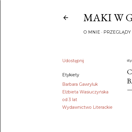
MAKI W 
O MNIE
PRZEGLĄDY 
Udostępnij
st
C
Etykiety
B
Barbara Gawryluk
Elżbieta Wasiuczyńska
od 3 lat
Wydawnictwo Literackie