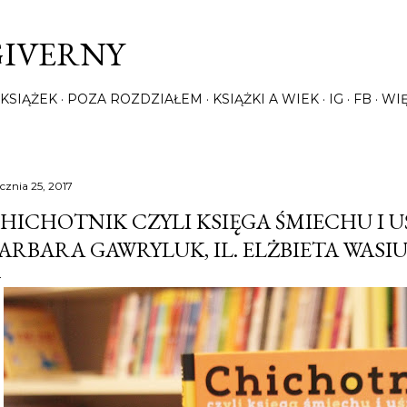
Przejdź do głównej zawartości
GIVERNY
KSIĄŻEK
POZA ROZDZIAŁEM
KSIĄŻKI A WIEK
IG
FB
WI
ycznia 25, 2017
HICHOTNIK CZYLI KSIĘGA ŚMIECHU I 
ARBARA GAWRYLUK, IL. ELŻBIETA WAS