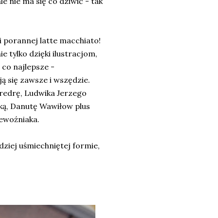
 nie ma się co dziwić - tak
i porannej latte macchiato!
e tylko dzięki ilustracjom,
 co najlepsze -
ą się zawsze i wszędzie.
redrę, Ludwika Jerzego
ką, Danutę Wawiłow plus
ewoźniaka.
dziej uśmiechniętej formie,