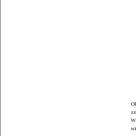
Ok
zn
Wa
wi