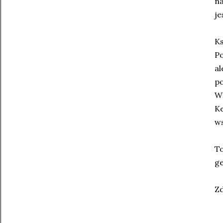
na
je
Ks
Po
al
po
Wś
Ke
ws
To
ge
Zd