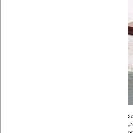
So
„N
pr