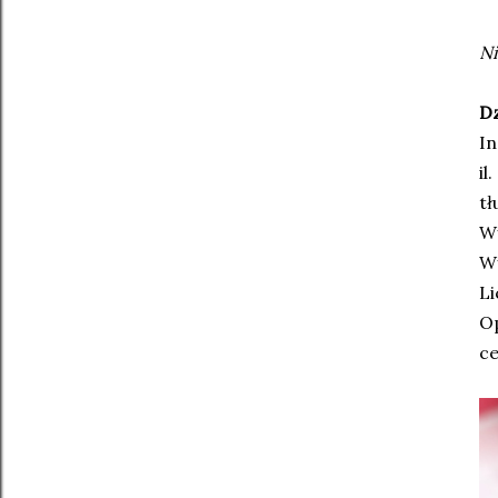
Ni
Dz
In
il
tł
Wy
W
Li
O
ce