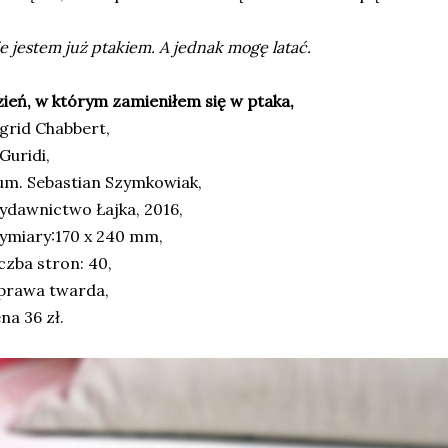
e jestem już ptakiem. A jednak mogę latać.
ień, w którym zamieniłem się w ptaka,
grid Chabbert,
. Guridi,
um. Sebastian Szymkowiak,
dawnictwo Łajka, 2016,
ymiary:170 x 240 mm,
czba stron: 40,
prawa twarda,
na 36 zł.