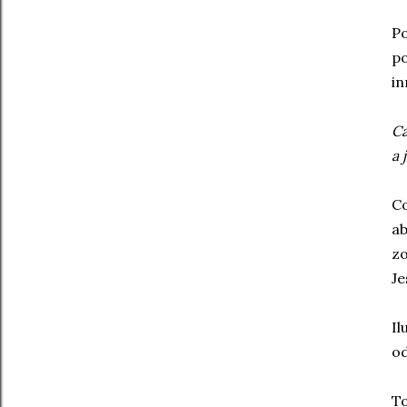
Po
po
in
Ca
a 
Co
ab
zo
Je
Il
od
To