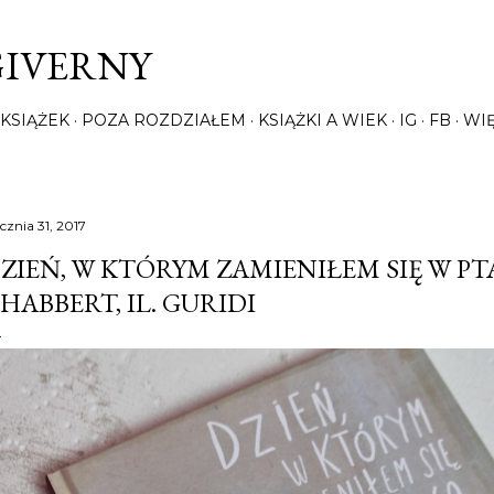
Przejdź do głównej zawartości
GIVERNY
KSIĄŻEK
POZA ROZDZIAŁEM
KSIĄŻKI A WIEK
IG
FB
WI
cznia 31, 2017
ZIEŃ, W KTÓRYM ZAMIENIŁEM SIĘ W PT
HABBERT, IL. GURIDI