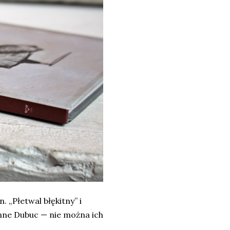
 „Płetwal błękitny” i
nne Dubuc — nie można ich