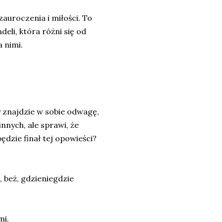
zauroczenia i miłości. To
eli, która różni się od
 nimi.
y znajdzie w sobie odwagę,
nnych, ale sprawi, że
ędzie finał tej opowieści?
, beż, gdzieniegdzie
mi.