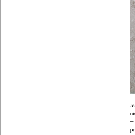
Je
ni
— 
pr