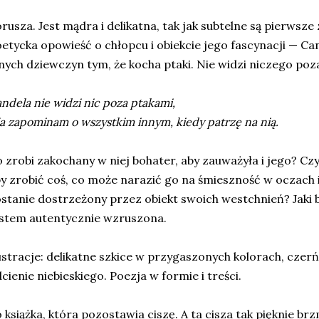
rusza. Jest mądra i delikatna, tak jak subtelne są pierwsze 
etycka opowieść o chłopcu i obiekcie jego fascynacji — Cand
nych dziewczyn tym, że kocha ptaki. Nie widzi niczego poza
ndela nie widzi nic poza ptakami,
ja zapominam o wszystkim innym, kiedy patrzę na nią.
 zrobi zakochany w niej bohater, aby zauważyła i jego? Cz
y zrobić coś, co może narazić go na śmieszność w oczach i
stanie dostrzeżony przez obiekt swoich westchnień? Jaki b
stem autentycznie wzruszona.
ustracje: delikatne szkice w przygaszonych kolorach, czerń
cienie niebieskiego. Poezja w formie i treści.
 książka, która pozostawia ciszę. A ta cisza tak pięknie brz