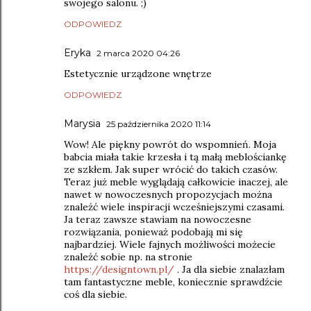
swojego salonu. ;)
ODPOWIEDZ
Eryka
2 marca 2020 04:26
Estetycznie urządzone wnętrze
ODPOWIEDZ
Marysia
25 października 2020 11:14
Wow! Ale piękny powrót do wspomnień. Moja
babcia miała takie krzesła i tą małą meblościankę
ze szkłem. Jak super wrócić do takich czasów.
Teraz już meble wyglądają całkowicie inaczej, ale
nawet w nowoczesnych propozycjach można
znaleźć wiele inspiracji wcześniejszymi czasami.
Ja teraz zawsze stawiam na nowoczesne
rozwiązania, ponieważ podobają mi się
najbardziej. Wiele fajnych możliwości możecie
znaleźć sobie np. na stronie
https://designtown.pl/
. Ja dla siebie znalazłam
tam fantastyczne meble, koniecznie sprawdźcie
coś dla siebie.