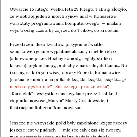
Otwarcie 15 lutego, wielka feta 29 lutego. Tak się złożyło,
że w sobotę jeden z moich synów miał w Koneserze
warsztaty programowania komputerowego — miałam
więc trochę czasu, by zajrzeć do Trików, co zrobiłam.
Przestrzeń, dużo kwiatów, przyjemne światło,
sznurkowe ręcznie wyplatane abażury i meble retro
(odnowione przez Hoabay komody, regały, stoliki i
krzesła), piękne lampy, poduchy z naturalnych tkanin... No
i ściany, na których wiszą obrazy Roberta Romanowicza
(można je kupić), a na półkach książki, książki, książki.... „
A
niech to gęś kopnie
”, „
Smacznego, proszę wilka
”,
„Karmelek” i wszystkie inne, wydane przez Tashkę. I
cieplutka nowość „Marvin” Marty Guśniowskiej i
ilustracjami Roberta Romanowicza.
Jeszcze nie wszystkie półki były zapełnione, część rzeczy
jeszcze jest w pudłach — miejsce cały czas się tworzy,
m.in. powstanie scena, na której będzie się działo