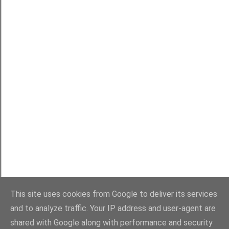
ś
l
i
j
k
o
m
e
n
t
a
r
z
This site uses cookies from Google to deliver its services
and to analyze traffic. Your IP address and user-agent are
shared with Google along with performance and security