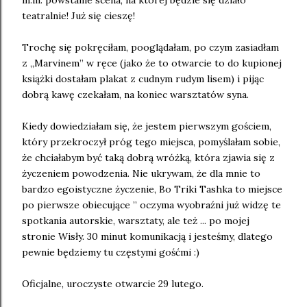
teatralnie! Już się cieszę!
Trochę się pokręciłam, pooglądałam, po czym zasiadłam
z „Marvinem” w ręce (jako że to otwarcie to do kupionej
książki dostałam plakat z cudnym rudym lisem) i pijąc
dobrą kawę czekałam, na koniec warsztatów syna.
Kiedy dowiedziałam się, że jestem pierwszym gościem,
który przekroczył próg tego miejsca, pomyślałam sobie,
że chciałabym być taką dobrą wróżką, która zjawia się z
życzeniem powodzenia. Nie ukrywam, że dla mnie to
bardzo egoistyczne życzenie, Bo Triki Tashka to miejsce
po pierwsze obiecujące ” oczyma wyobraźni już widzę te
spotkania autorskie, warsztaty, ale też ... po mojej
stronie Wisły. 30 minut komunikacją i jesteśmy, dlatego
pewnie będziemy tu częstymi gośćmi :)
Oficjalne, uroczyste otwarcie 29 lutego.