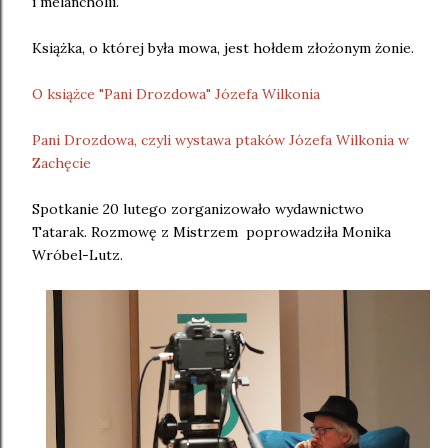
i melancholii.
Książka, o której była mowa, jest hołdem złożonym żonie.
O książce "Pani Drozdowa" Józefa Wilkonia
Pani Drozdowa, czyli wystawa ptaków Józefa Wilkonia w
Zachęcie
Spotkanie 20 lutego zorganizowało wydawnictwo
Tatarak. Rozmowę z Mistrzem poprowadziła Monika
Wróbel-Lutz.