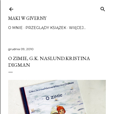
Przejdź do głównej zawartości
MAKI W GIVERNY
O MNIE
PRZEGLĄDY KSIĄŻEK
WIĘCEJ…
grudnia 09, 2010
O ZIMIE, G.K. NASLUND.KRISTINA
DIGMAN