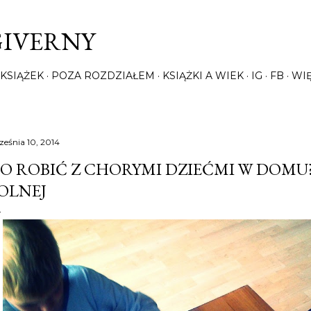
Przejdź do głównej zawartości
GIVERNY
KSIĄŻEK
POZA ROZDZIAŁEM
KSIĄŻKI A WIEK
IG
FB
WI
ześnia 10, 2014
O ROBIĆ Z CHORYMI DZIEĆMI W DOMU?
OLNEJ