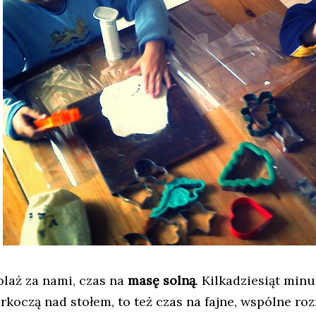
olaż za nami, czas na
masę solną
. Kilkadziesiąt minu
urkoczą nad stołem, to też czas na fajne, wspólne ro