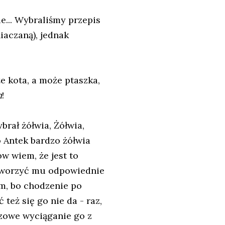
e... Wybraliśmy przepis
iaczaną), jednak
że kota, a może ptaszka,
m
!
brał żółwia, Żółwia,
o Antek bardzo żółwia
ów wiem, że jest to
 stworzyć mu odpowiednie
um, bo chodzenie po
też się go nie da - raz,
azowe wyciąganie go z