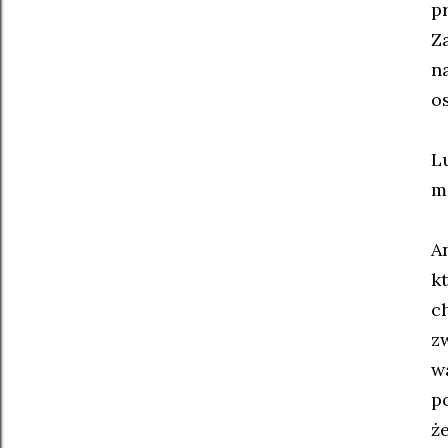
p
Z
n
o
L
m
A
k
c
z
w
p
ż