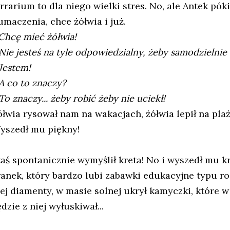
rrarium to dla niego wielki stres. No, ale Antek póki
łumaczenia, chce żółwia i już.
Chcę mieć żółwia!
 Nie jesteś na tyle odpowiedzialny, żeby samodzielnie
 Jestem!
 A co to znaczy?
To znaczy... żeby robić żeby nie uciekł!
łwia rysował nam na wakacjach, żółwia lepił na plaży
yszedł mu piękny!
taś spontanicznie wymyślił kreta! No i wyszedł mu kr
ranek, który bardzo lubi zabawki edukacyjne typu roz
iej diamenty, w masie solnej ukrył kamyczki, które 
dzie z niej wyłuskiwał...