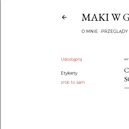
MAKI W 
O MNIE
PRZEGLĄDY 
Udostępnij
wr
C
Etykiety
S
zrób to sam