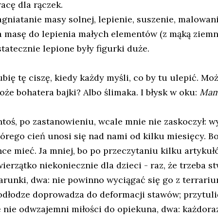
racę dla rączek.
agniatanie masy solnej, lepienie, suszenie, malowani
a masę do lepienia małych elementów (z mąką ziemn
statecznie lepione były figurki duże.
ubię tę ciszę, kiedy każdy myśli, co by tu ulepić. Mo
oże bohatera bajki? Albo ślimaka. I błysk w oku:
Ma
ntoś, po zastanowieniu, wcale mnie nie zaskoczył: wy
tórego cień unosi się nad nami od kilku miesięcy. B
hce mieć. Ja mniej, bo po przeczytaniu kilku artykuł
wierzątko niekoniecznie dla dzieci - raz, że trzeba
arunki, dwa: nie powinno wyciągać się go z terrari
odłodze doprowadza do deformacji stawów; przytulić 
e nie odwzajemni miłości do opiekuna, dwa: każdor