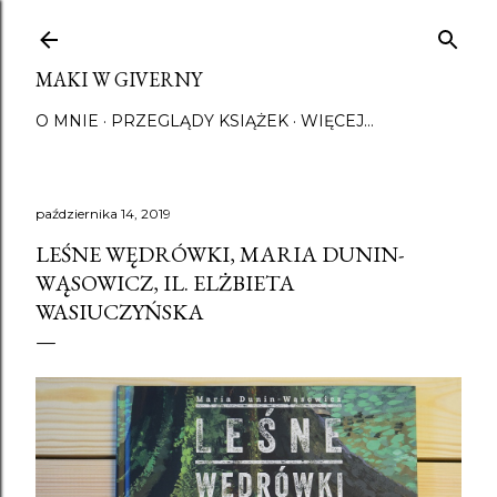
Przejdź do głównej zawartości
MAKI W GIVERNY
O MNIE
PRZEGLĄDY KSIĄŻEK
WIĘCEJ…
października 14, 2019
LEŚNE WĘDRÓWKI, MARIA DUNIN-
WĄSOWICZ, IL. ELŻBIETA
WASIUCZYŃSKA