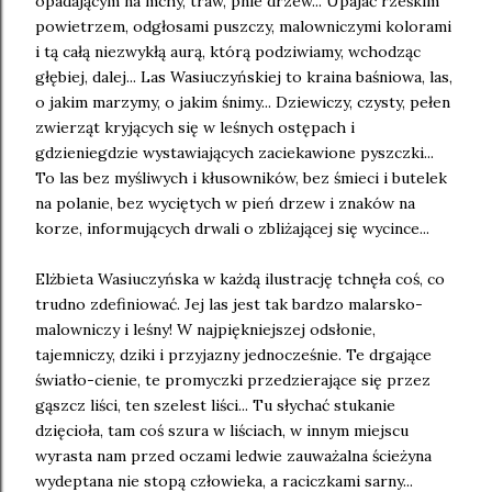
opadającym na mchy, traw, pnie drzew... Upajać rześkim
powietrzem, odgłosami puszczy, malowniczymi kolorami
i tą całą niezwykłą aurą, którą podziwiamy, wchodząc
głębiej, dalej... Las Wasiuczyńskiej to kraina baśniowa, las,
o jakim marzymy, o jakim śnimy... Dziewiczy, czysty, pełen
zwierząt kryjących się w leśnych ostępach i
gdzieniegdzie wystawiających zaciekawione pyszczki...
To las bez myśliwych i kłusowników, bez śmieci i butelek
na polanie, bez wyciętych w pień drzew i znaków na
korze, informujących drwali o zbliżającej się wycince...
Elżbieta Wasiuczyńska w każdą ilustrację tchnęła coś, co
trudno zdefiniować. Jej las jest tak bardzo malarsko-
malowniczy i leśny! W najpiękniejszej odsłonie,
tajemniczy, dziki i przyjazny jednocześnie. Te drgające
światło-cienie, te promyczki przedzierające się przez
gąszcz liści, ten szelest liści... Tu słychać stukanie
dzięcioła, tam coś szura w liściach, w innym miejscu
wyrasta nam przed oczami ledwie zauważalna ścieżyna
wydeptana nie stopą człowieka, a raciczkami sarny...