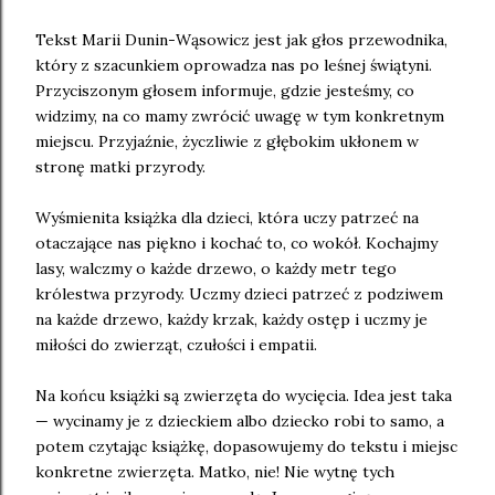
Tekst Marii Dunin-Wąsowicz jest jak głos przewodnika,
który z szacunkiem oprowadza nas po leśnej świątyni.
Przyciszonym głosem informuje, gdzie jesteśmy, co
widzimy, na co mamy zwrócić uwagę w tym konkretnym
miejscu. Przyjaźnie, życzliwie z głębokim ukłonem w
stronę matki przyrody.
Wyśmienita książka dla dzieci, która uczy patrzeć na
otaczające nas piękno i kochać to, co wokół. Kochajmy
lasy, walczmy o każde drzewo, o każdy metr tego
królestwa przyrody. Uczmy dzieci patrzeć z podziwem
na każde drzewo, każdy krzak, każdy ostęp i uczmy je
miłości do zwierząt, czułości i empatii.
Na końcu książki są zwierzęta do wycięcia. Idea jest taka
— wycinamy je z dzieckiem albo dziecko robi to samo, a
potem czytając książkę, dopasowujemy do tekstu i miejsc
konkretne zwierzęta. Matko, nie! Nie wytnę tych