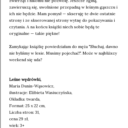
zwierząt i nikomu nie pozwolę. Jeszcze zginą,
zawieruszą się, uwolnione przepadną w leśnym gąszczu i
ich nie będzie. Mam pomysł — skseruję te dwie ostatnie
strony i ze skserowanej strony wytnę do pokazywania i
czytania. A na końcu książki niech sobie będą te
oryginalne — takie piękne!
Zamykając książkę powiedziałam do męża "Słuchaj, dawno
nie byliśmy w lesie. Musimy pojechać!". Może w najbliższy
weekend się uda?
Leśne wędrówki,
Maria Dunin-Wąsowicz,
ilustracje: Elżbieta Wasiuczyńska,
Okładka: twarda,
Format: 25 x 22 cm,
Liczba stron: 31,
cena 29 zł,
wiek: 3+