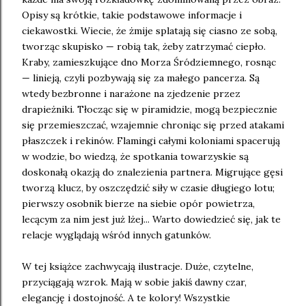
Opisy są krótkie, takie podstawowe informacje i
ciekawostki. Wiecie, że żmije splatają się ciasno ze sobą,
tworząc skupisko — robią tak, żeby zatrzymać ciepło.
Kraby, zamieszkujące dno Morza Śródziemnego, rosnąc
— linieją, czyli pozbywają się za małego pancerza. Są
wtedy bezbronne i narażone na zjedzenie przez
drapieżniki. Tłocząc się w piramidzie, mogą bezpiecznie
się przemieszczać, wzajemnie chroniąc się przed atakami
płaszczek i rekinów. Flamingi całymi koloniami spacerują
w wodzie, bo wiedzą, że spotkania towarzyskie są
doskonałą okazją do znalezienia partnera. Migrujące gęsi
tworzą klucz, by oszczędzić siły w czasie długiego lotu;
pierwszy osobnik bierze na siebie opór powietrza,
lecącym za nim jest już lżej... Warto dowiedzieć się, jak te
relacje wyglądają wśród innych gatunków.
W tej książce zachwycają ilustracje. Duże, czytelne,
przyciągają wzrok. Mają w sobie jakiś dawny czar,
elegancję i dostojność. A te kolory! Wszystkie