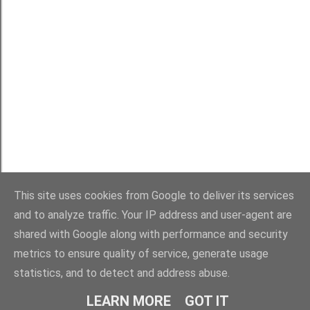
This site uses cookies from Google to deliver its services
and to analyze traffic. Your IP address and user-agent are
shared with Google along with performance and security
Obsługiwane przez usługę Blogger
metrics to ensure quality of service, generate usage
statistics, and to detect and address abuse.
Wszystkie teksty należą do Mai Kupiszewskiej, autorki bloga Maki w Giverny.
LEARN MORE
GOT IT