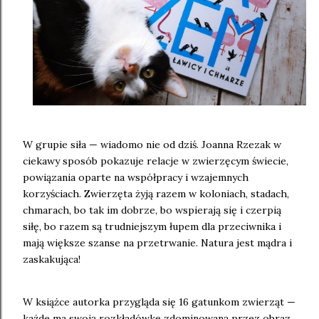
W grupie siła — wiadomo nie od dziś. Joanna Rzezak w
ciekawy sposób pokazuje relacje w zwierzęcym świecie,
powiązania oparte na współpracy i wzajemnych
korzyściach. Zwierzęta żyją razem w koloniach, stadach,
chmarach, bo tak im dobrze, bo wspierają się i czerpią
siłę, bo razem są trudniejszym łupem dla przeciwnika i
mają większe szanse na przetrwanie. Natura jest mądra i
zaskakująca!
W książce autorka przygląda się 16 gatunkom zwierząt —
każde ma swoją rozkładówkę zdominowaną przez obraz.