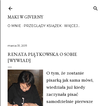
Przejdź do głównej zawartości
MAKI W GIVERNY
O MNIE
PRZEGLĄDY KSIĄŻEK
WIĘCEJ…
marca 31, 2011
RENATA PIĄTKOWSKA O SOBIE
[WYWIAD]
O tym, że zostanie
pisarką jak sama mówi,
wiedziała już kiedy
zaczynała pisać
samodzielnie pierwsze