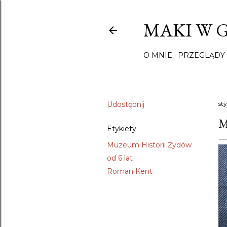
MAKI W 
O MNIE
PRZEGLĄDY 
Udostępnij
st
M
Etykiety
Muzeum Historii Żydów
od 6 lat
Roman Kent