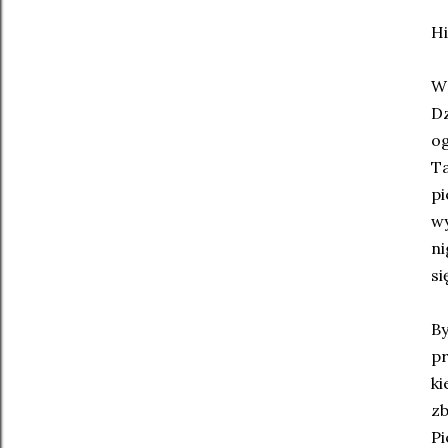
Hi
W 
Dz
og
Ta
pi
wy
ni
si
By
pr
ki
zb
Pi