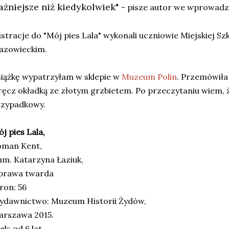
ażniejsze niż kiedykolwiek"
- pisze autor we wprowadz
ustracje do "Mój pies Lala" wykonali uczniowie Miejskiej S
azowieckim.
iążkę wypatrzyłam w sklepie w
Muzeum Polin
. Przemówiła
ęcz okładką ze złotym grzbietem. Po przeczytaniu wiem, że
rzypadkowy.
j pies Lala,
oman Kent,
um. Katarzyna Łaziuk,
prawa twarda
ron: 56
ydawnictwo: Muzeum Historii Żydów,
arszawa 2015.
ek: od 6 lat,