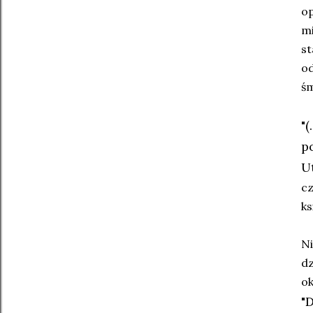
op
mi
st
od
śm
"
p
Ut
cz
ks
Ni
dz
o
"D