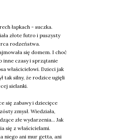
rech łapkach - suczka.
ała złote futro i puszysty
serca rodzeństwa.
 zajmowała się domem. I choć
to inne czasy i sprzątanie
a właścicielowi. Dzieci jak
tak silny, że rodzice ugięli
cej sielanki.
e się zabawy i dziecięce
zósty zmysł. Wiedziała,
dzące złe wydarzenia... Jak
a się z właścicielami.
a niego ani mur getta, ani