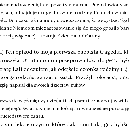
ieka nad szczeniętami poza tym murem. Pozostawiony za
ejscu, odnajduje drogę do swojej rodziny. Po odchowaniu s
ałe. Do czasu, aż na mocy obwieszczenia, że wszystkie "ży
dane Niemcom (niezastosowanie się do niego groziło bar
iercią włącznie) - zostaje dzieciom odebrany.
(...) Ten epizod to moja pierwsza osobista tragedia, 
oruszyła. Utrata domu i przeprowadzka do getta był
ratę Lali odczułem jak odejście członka rodziny (...)
worga rodzeństwa i autor książki. Przeżył Holocaust, pot
iążę napisał dla swoich dzieci iw nuków
ezwykła więź między dziećmi i ich psem i czasy wojny wi
iecięcego świata. Kojąca miłością i równocześnie porażaj
krucieństwem czasu.
zisiaj lekcje o życiu, które dała nam Lala, gdy byliś