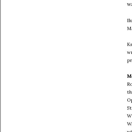
w
Il
M
Ks
wr
p
Mó
R
tł
O
St
W
W
wi