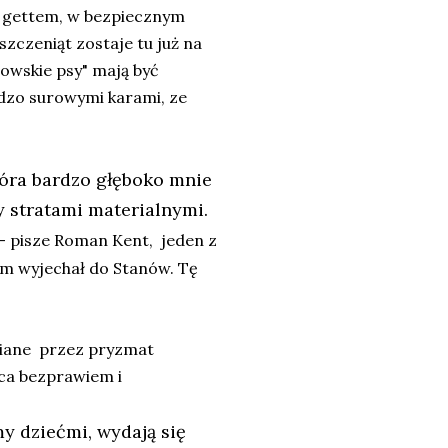
 gettem, w bezpiecznym
zczeniąt zostaje tu już na
dowskie psy" mają być
dzo surowymi karami, ze
która bardzo głęboko mnie
y stratami materialnymi.
- pisze Roman Kent, jeden z
em wyjechał do Stanów. Tę
dziane przez pryzmat
ąca bezprawiem i
my dziećmi, wydają się