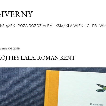
Przejdź do głównej zawartości
GIVERNY
KSIĄŻEK
POZA ROZDZIAŁEM
KSIĄŻKI A WIEK
IG
FB
WI
ycznia 06, 2018
ÓJ PIES LALA, ROMAN KENT