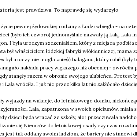
storia jest prawdziwa. To naprawdę się wydarzyło.
życie pewnej żydowskiej rodziny z Łodzi wbiegła - na czte
ieci (było ich czworo) jednomyślnie nazwały ją Lalą. Lala mi
on. I była uroczym szczeniakiem, który z miejsca podbił 
ta był właścicielem łódzkiej fabryki włókienniczej, mama
es był uroczy, nie mogła znieść bałaganu, który robił (były 
magało nakładu pracy większego niż obecnie) - zwróciła ps
gdy stanęły razem w obronie swojego ulubieńca. Protest był 
ę i Lala wróciła. I już nic przez kilka lat nie zakłócało dziecię
ły wyjazdy na wakacje, do letniskowego domku, niekończąc
zyjemności. Lala, zapatrzona w swoich opiekunów, miała s
edy dzieci będą wracać ze szkoły, ale i przeczuwała nadcho
liżanie się Niemców do letniskowej osady czy czas rozstani
es jest tak oddany swoim ludziom, że bariery nie stanowi dl