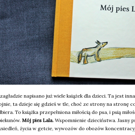
zagładzie napisano już wiele książek dla dzieci. Ta jest inn
jnie, ta dzieje się gdzieś w tle, choć ze strony na stronę c
biera. To książka przepełniona miłością do psa, i psią miło
piekunów.
Mój pies Lala.
Wspomnienie dzieciństwa. Jasny p
siedleń, życia w getcie, wywozów do obozów koncentracy