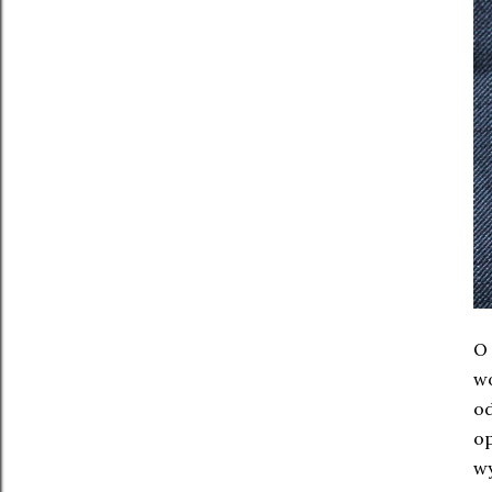
O 
wo
od
o
wy