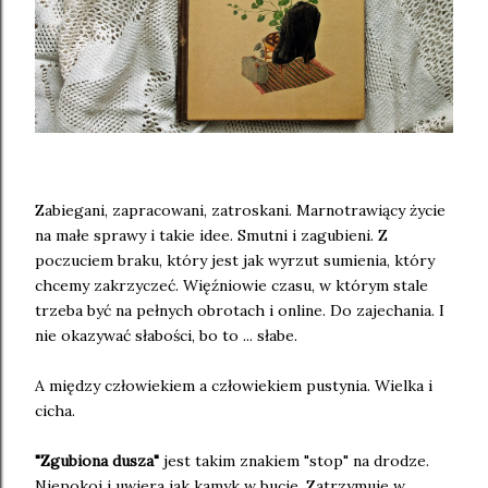
Zabiegani, zapracowani, zatroskani. Marnotrawiący życie
na małe sprawy i takie idee. Smutni i zagubieni. Z
poczuciem braku, który jest jak wyrzut sumienia, który
chcemy zakrzyczeć. Więźniowie czasu, w którym stale
trzeba być na pełnych obrotach i online. Do zajechania. I
nie okazywać słabości, bo to ... słabe.
A między człowiekiem a człowiekiem pustynia. Wielka i
cicha.
"Zgubiona dusza"
jest takim znakiem "stop" na drodze.
Niepokoi i uwiera jak kamyk w bucie. Zatrzymuje w