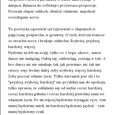
miejscu. Zmusza do refleksji i przywraca proporcje.
Pozwala złapać oddech, obniżyć ciśnienie, uspokoić
rozedrgane serce.
To poetycka opowieść-przypowieść o złapanych w
pajęczynę pośpiechu, w gonitwę. O tych, którym łomoce
ze strachu serce i brakuje oddechu. Szybciej, prędzej,
bardziej, więcej.
Pędzimy na łeb na szyję, tylko co z tego, skoro... nasze
dusze nie nadążają. Gubią się, oddzielają, zostają w tyle. A
bez duszy nic nie smakuje tak, jak powinno, nic tak nie
cieszy, więc lecimy dalej, żeby szybciej, więcej, bardziej.
Żeby poczuć własne życie. Tylko kierunek jest zły i to
"prędzej, szybciej, bardziej" nie przybliża nas do spokoju,
tylko sprawia, że oddalamy się od siebie coraz bardziej,
coraz bardziej gubimy i coraz bardziej jesteśmy sami we
własnym życiu. Po im więcej będziemy wyciągać ręce, tym
mniej będziemy mieli, im bardziej będziemy pędzić - tym
mniej będziemy czuli.