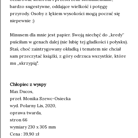
bardzo sugestywne, oddające wielkość i potęgę
przyrody. Osoby z lękiem wysokości mogą poczuć się
niepewnie ;)
Minusem dla mnie jest papier. Swoją niechęć do „kredy”
puściłam w genach dalej (nie lubię tej gładkości i połysku).
Staś, choć zaintrygowany okładką i tematem nie chciał
sam przeczytać książki, z góry odrzuca wszystkie, które
mu „skrzypią".
Chłopiec z wyspy
Max Ducos,
przeł. Monika Szewc-Osiecka
wyd. Polarny Lis, 2020,
oprawa twarda,
stron 66
wymiary 230 x 305 mm
Cena : 39,90 zł