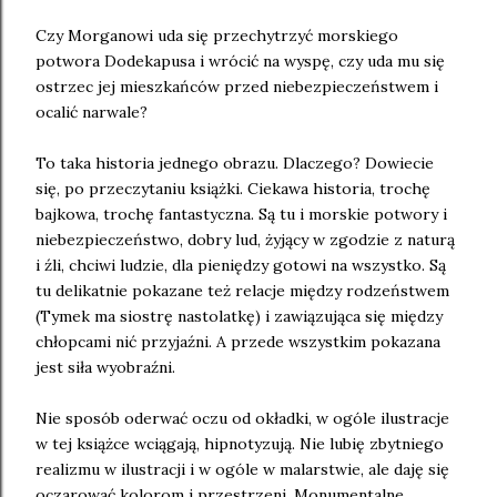
Czy Morganowi uda się przechytrzyć morskiego
potwora Dodekapusa i wrócić na wyspę, czy uda mu się
ostrzec jej mieszkańców przed niebezpieczeństwem i
ocalić narwale?
To taka historia jednego obrazu. Dlaczego? Dowiecie
się, po przeczytaniu książki. Ciekawa historia, trochę
bajkowa, trochę fantastyczna. Są tu i morskie potwory i
niebezpieczeństwo, dobry lud, żyjący w zgodzie z naturą
i źli, chciwi ludzie, dla pieniędzy gotowi na wszystko. Są
tu delikatnie pokazane też relacje między rodzeństwem
(Tymek ma siostrę nastolatkę) i zawiązująca się między
chłopcami nić przyjaźni. A przede wszystkim pokazana
jest siła wyobraźni.
Nie sposób oderwać oczu od okładki, w ogóle ilustracje
w tej książce wciągają, hipnotyzują. Nie lubię zbytniego
realizmu w ilustracji i w ogóle w malarstwie, ale daję się
oczarować kolorom i przestrzeni. Monumentalne,