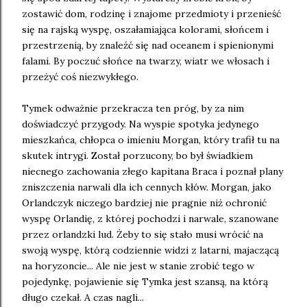
zostawić dom, rodzinę i znajome przedmioty i przenieść
się na rajską wyspę, oszałamiająca kolorami, słońcem i
przestrzenią, by znaleźć się nad oceanem i spienionymi
falami. By poczuć słońce na twarzy, wiatr we włosach i
przeżyć coś niezwykłego.
Tymek odważnie przekracza ten próg, by za nim
doświadczyć przygody. Na wyspie spotyka jedynego
mieszkańca, chłopca o imieniu Morgan, który trafił tu na
skutek intrygi. Został porzucony, bo był świadkiem
niecnego zachowania złego kapitana Braca i poznał plany
zniszczenia narwali dla ich cennych kłów. Morgan, jako
Orlandczyk niczego bardziej nie pragnie niż ochronić
wyspę Orlandię, z której pochodzi i narwale, szanowane
przez orlandzki lud. Żeby to się stało musi wrócić na
swoją wyspę, którą codziennie widzi z latarni, majaczącą
na horyzoncie... Ale nie jest w stanie zrobić tego w
pojedynkę, pojawienie się Tymka jest szansą, na którą
długo czekał. A czas nagli...