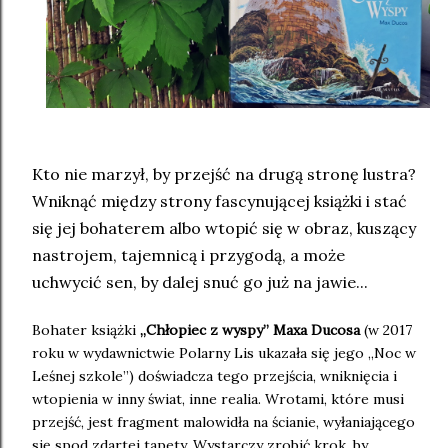
Kto nie marzył, by przejść na drugą stronę lustra?
Wniknąć między strony fascynującej książki i stać
się jej bohaterem albo wtopić się w obraz, kuszący
nastrojem, tajemnicą i przygodą, a może
uchwycić sen, by dalej snuć go już na jawie...
Bohater książki
„Chłopiec z wyspy” Maxa Ducosa
(w 2017
roku w wydawnictwie Polarny Lis ukazała się jego „Noc w
Leśnej szkole”) doświadcza tego przejścia, wniknięcia i
wtopienia w inny świat, inne realia. Wrotami, które musi
przejść, jest fragment malowidła na ścianie, wyłaniającego
się spod zdartej tapety. Wystarczy zrobić krok, by