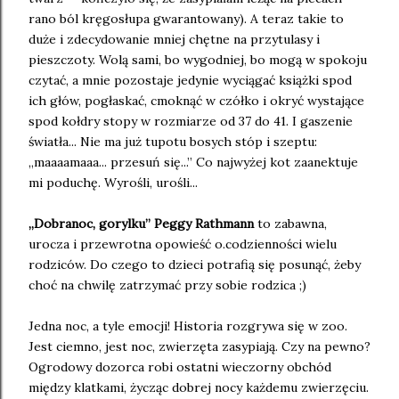
rano ból kręgosłupa gwarantowany). A teraz takie to
duże i zdecydowanie mniej chętne na przytulasy i
pieszczoty. Wolą sami, bo wygodniej, bo mogą w spokoju
czytać, a mnie pozostaje jedynie wyciągać książki spod
ich głów, pogłaskać, cmoknąć w czółko i okryć wystające
spod kołdry stopy w rozmiarze od 37 do 41. I gaszenie
światła... Nie ma już tupotu bosych stóp i szeptu:
„maaaamaaa... przesuń się...” Co najwyżej kot zaanektuje
mi poduchę. Wyrośli, urośli...
„Dobranoc, gorylku” Peggy Rathmann
to zabawna,
urocza i przewrotna opowieść o.codzienności wielu
rodziców. Do czego to dzieci potrafią się posunąć, żeby
choć na chwilę zatrzymać przy sobie rodzica ;)
Jedna noc, a tyle emocji! Historia rozgrywa się w zoo.
Jest ciemno, jest noc, zwierzęta zasypiają. Czy na pewno?
Ogrodowy dozorca robi ostatni wieczorny obchód
między klatkami, życząc dobrej nocy każdemu zwierzęciu.