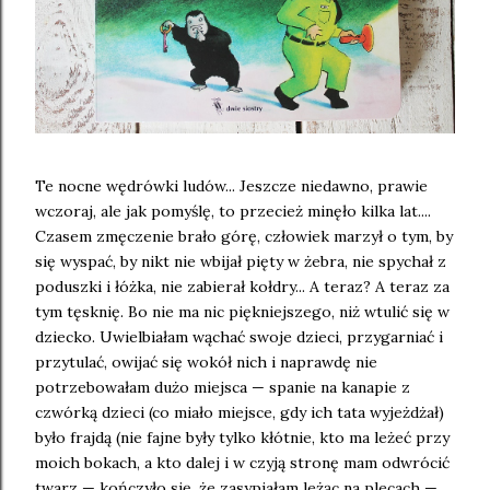
Te nocne wędrówki ludów... Jeszcze niedawno, prawie
wczoraj, ale jak pomyślę, to przecież minęło kilka lat....
Czasem zmęczenie brało górę, człowiek marzył o tym, by
się wyspać, by nikt nie wbijał pięty w żebra, nie spychał z
poduszki i łóżka, nie zabierał kołdry... A teraz? A teraz za
tym tęsknię. Bo nie ma nic piękniejszego, niż wtulić się w
dziecko. Uwielbiałam wąchać swoje dzieci, przygarniać i
przytulać, owijać się wokół nich i naprawdę nie
potrzebowałam dużo miejsca — spanie na kanapie z
czwórką dzieci (co miało miejsce, gdy ich tata wyjeżdżał)
było frajdą (nie fajne były tylko kłótnie, kto ma leżeć przy
moich bokach, a kto dalej i w czyją stronę mam odwrócić
twarz — kończyło się, że zasypiałam leżąc na plecach —