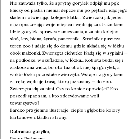
Nie zauważa tylko, że sprytny gorylek odpiął mu pęk
kluczy od paska i niemal depcze mu po piętach, idąc jego
śladem i otwierając kolejne klatki... Zwierzaki jak jeden
mąż opuszczają swoje miejsca i wędrują za strażnikiem
Idzie gorylek, sprawca zamieszania, a za nim kolejno
słoń, lew, hiena, żyrafa, pancernik... Strażnik opuszcza
teren zoo i udaje się do domu, gdzie układa się w łóżku
obok małżonki. Zwierzęta cichutko kładą się w sypialni —
na podłodze, w szufladzie, w łóżku... Kobieta budzi się i
zaskoczona widzi, bo oto tuż obok niej śpi gorylek, a
wokół łóżka pozostałe zwierzęta. Wstaje i z gorylkiem
za rękę wędruję trasą, którą już znamy — do zoo.
Zwierzęta idą za nimi. Czy to koniec opowieści? Kto
poszedł spać sam, a kto zdecydowanie woli
towarzystwo?
Bardzo przyjemne ilustracje, ciepłe i głębokie kolory,
kartonowe okładki i strony.
Dobranoc, gorylku,
Peggy Rathmann,