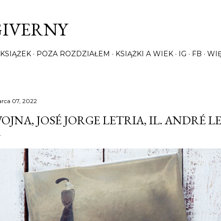
Przejdź do głównej zawartości
GIVERNY
KSIĄŻEK
POZA ROZDZIAŁEM
KSIĄŻKI A WIEK
IG
FB
WI
rca 07, 2022
OJNA, JOSÉ JORGE LETRIA, IL. ANDRÉ L