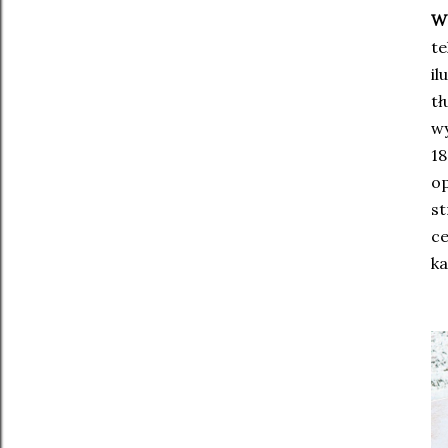
W
te
il
tł
wy
18
o
st
ce
ka