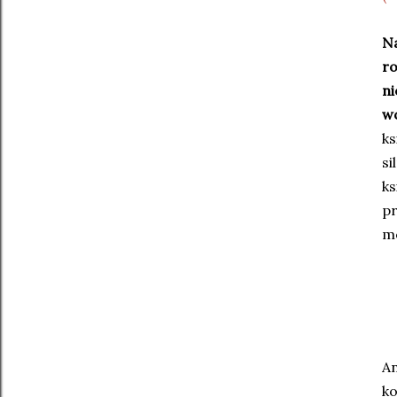
Na
ro
ni
wo
ks
si
ks
pr
mó
An
ko