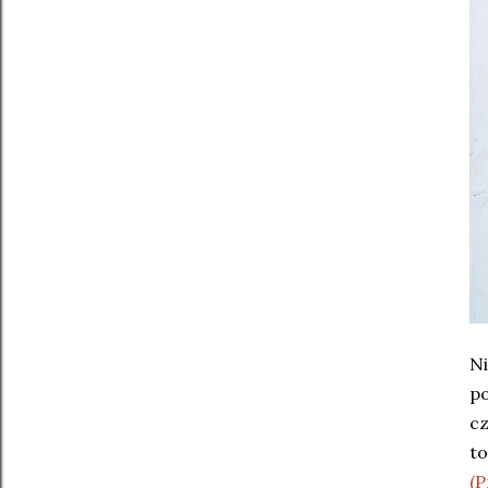
Ni
po
cz
to
(P