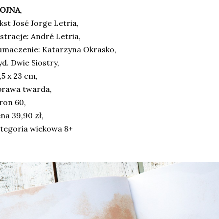
OJNA
,
kst José Jorge Letria,
ustracje: André Letria,
umaczenie: Katarzyna Okrasko,
d. Dwie Siostry,
,5 x 23 cm,
prawa twarda,
ron 60,
na 39,90 zł,
tegoria wiekowa 8+