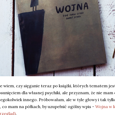
e wiem, czy sięganie teraz po książki, których tematem je
sunięciem dla własnej psychiki, ale przyznam, że nie mam
egokolwiek innego. Próbowałam, ale w tyle głowy i tak tyl
, co mam na półkach, by uzupełnić ogólny wpis -
Wojna w k
rzegląd)
.