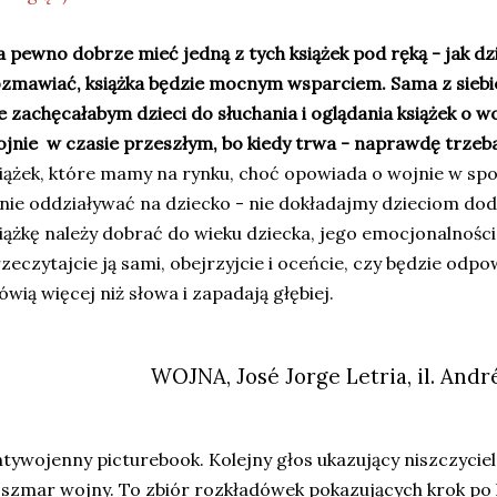
 pewno dobrze mieć jedną z tych książek pod ręką - jak dz
zmawiać, książka będzie mocnym wsparciem. Sama z siebi
e zachęcałabym dzieci do słuchania i oglądania książek o w
jnie w czasie przeszłym, bo kiedy trwa - naprawdę trzeb
iążek, które mamy na rynku, choć opowiada o wojnie w sp
lnie oddziaływać na dziecko - nie dokładajmy dzieciom d
iążkę należy dobrać do wieku dziecka, jego emocjonalnośc
zeczytajcie ją sami, obejrzyjcie i oceńcie, czy będzie odpo
wią więcej niż słowa i zapadają głębiej.
WOJNA, José Jorge Letria, il. Andr
tywojenny picturebook. Kolejny głos ukazujący niszczyciels
szmar wojny. To zbiór rozkładówek pokazujących krok po k