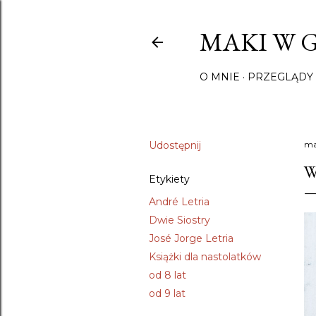
MAKI W 
O MNIE
PRZEGLĄDY 
Udostępnij
ma
W
Etykiety
André Letria
Dwie Siostry
José Jorge Letria
Książki dla nastolatków
od 8 lat
od 9 lat