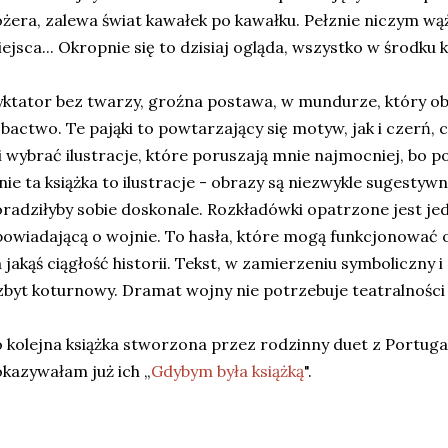
żera, zalewa świat kawałek po kawałku. Pełznie niczym wąż
ejsca... Okropnie się to dzisiaj ogląda, wszystko w środku 
ktator bez twarzy, groźna postawa, w mundurze, który obsia
bactwo. Te pająki to powtarzający się motyw, jak i czerń, 
 wybrać ilustracje, które poruszają mnie najmocniej, bo po
ie ta książka to ilustracje - obrazy są niezwykle sugestywn
radziłyby sobie doskonale. Rozkładówki opatrzone jest je
owiadającą o wojnie. To hasła, które mogą funkcjonować o
 jakąś ciągłość historii. Tekst, w zamierzeniu symboliczny i
zbyt koturnowy. Dramat wojny nie potrzebuje teatralności 
 kolejna książka stworzona przez rodzinny duet z Portugali
kazywałam już ich
„
Gdybym była książką
".