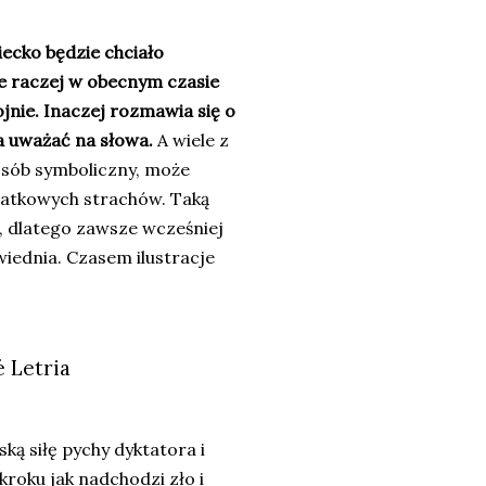
iecko będzie chciało
e raczej w obecnym czasie
ojnie. Inaczej rozmawia się o
a uważać na słowa.
A wiele z
osób symboliczny, może
odatkowych strachów. Taką
i, dlatego zawsze wcześniej
wiednia. Czasem ilustracje
é Letria
ką siłę pychy dyktatora i
roku jak nadchodzi zło i