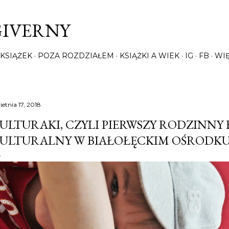
Przejdź do głównej zawartości
GIVERNY
KSIĄŻEK
POZA ROZDZIAŁEM
KSIĄŻKI A WIEK
IG
FB
WI
ietnia 17, 2018
ULTURAKI, CZYLI PIERWSZY RODZINNY 
ULTURALNY W BIAŁOŁĘCKIM OŚRODKU