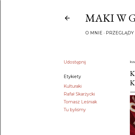
MAKI W 
O MNIE
PRZEGLĄDY 
Udostępnij
kw
K
Etykiety
K
Kulturaki
Rafał Skarżycki
Tomasz Leśniak
Tu byliśmy