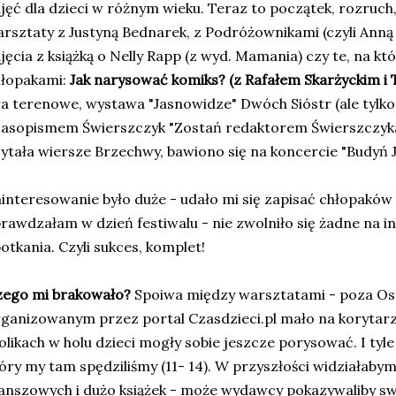
jęć dla dzieci w różnym wieku. Teraz to początek, rozruch, a
rsztaty z Justyną Bednarek, z Podróżownikami (czyli Anną
jęcia z książką o Nelly Rapp (z wyd. Mamania) czy te, na kt
łopakami:
Jak narysować komiks? (z Rafałem Skarżyckim i
a terenowe, wystawa "Jasnowidze" Dwóch Sióstr (ale tylko
asopismem Świerszczyk "Zostań redaktorem Świerszczyk
ytała wiersze Brzechwy, bawiono się na koncercie "Budyń J
interesowanie było duże - udało mi się zapisać chłopaków 
rawdzałam w dzień festiwalu - nie zwolniło się żadne na i
otkania. Czyli sukces, komplet!
zego mi brakowało?
Spoiwa między warsztatami - poza Os
ganizowanym przez portal Czasdzieci.pl mało na korytarza
olikach w holu dzieci mogły sobie jeszcze porysować. I tyle
óry my tam spędziliśmy (11- 14). W przyszłości widziałabym 
anszowych i dużo książek - może wydawcy pokazywaliby swo