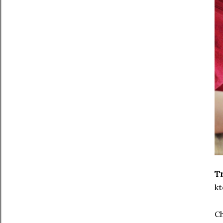
Tr
kt
Ch