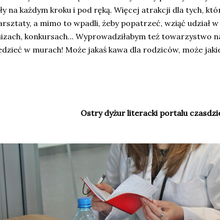
ły na każdym kroku i pod ręką. Więcej atrakcji dla tych, kt
rsztaty, a mimo to wpadli, żeby popatrzeć, wziąć udział 
izach, konkursach... Wyprowadziłabym też towarzystwo na
edzieć w murach! Może jakaś kawa dla rodziców, może jakieś
Ostry dyżur literacki portalu czasdzie