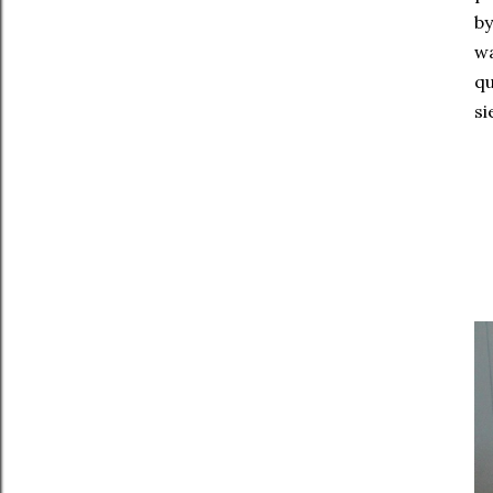
by
wa
qu
si