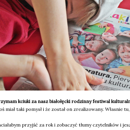
zymam kciuki za nasz białołęcki rodzinny festiwal kulturaln
oś miał taki pomysł i że został on zrealizowany. Własnie tu,
ciałabym przyjść za rok i zobaczyć tłumy czytelników i je