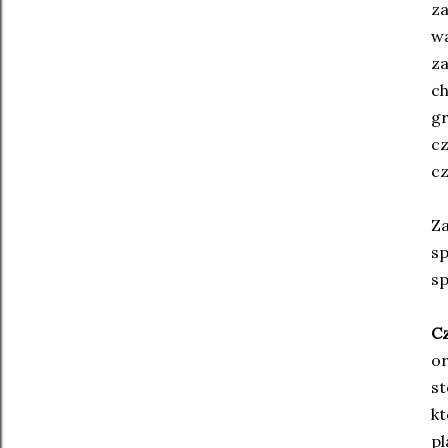
za
wa
za
ch
gr
cz
cz
Za
sp
sp
C
or
st
kt
pl