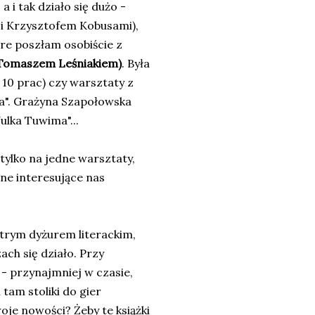
 i tak działo się dużo -
 i Krzysztofem Kobusami),
óre poszłam osobiście z
 Tomaszem Leśniakiem)
. Była
 10 prac) czy warsztaty z
a". Grażyna Szapołowska
ulka Tuwima"...
tylko na jedne warsztaty,
nne interesujące nas
trym dyżurem literackim,
ch się działo. Przy
 - przynajmniej w czasie,
tam stoliki do gier
je nowości? Żeby te książki