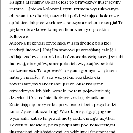
Książka Marianny Oklejak jest to prawdziwy ilustracyjny
rarytas – śpiewa kolorami, tętni rytmem wystukiwanym
obcasami, te oberki, mazurki i polki, wirujące kolorowe
spódnice, falujące warkocze, soczysta zieleń i energia! To
piękne obrazkowe kompendium wiedzy o polskim
folklorze.
Autorka przenosi czytelnika w sam środek polskiej
tradycji ludowej. Książka stanowi przemyślaną całość i
oddaje zachwyt autorki nad różnorodnością naszej sztuki
ludowej, obrzędów, staropolskich zwyczajów, sztuki i
codzienności. To opowieść o życiu zgodnym z rytmem
natury i miłości. Przez wszystkie rozkładówki
towarzyszymy zakochanej parze, obserwujemy
oświadczyny, ich ślub, wesele, potem pojawienie się
dziecka, które rośnie. Rodzice zostają dziadkami.
Zmieniają się pory roku, po wiośnie i lecie przychodzi
zima. Życie zatacza krąg, Wzrok przyciągają piękne
wycinanki, zabawki, przedmioty codziennego użytku...
Tekstu tu niewiele, poza podpisami pod konkretnymi
ilustracjami, objaśniającymi, co widzimy i fragmentami