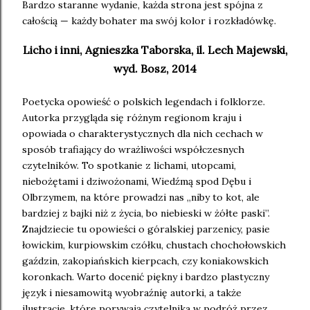
Bardzo staranne wydanie, każda strona jest spójna z
całością — każdy bohater ma swój kolor i rozkładówkę.
Licho i inni, Agnieszka Taborska, il. Lech Majewski,
wyd. Bosz, 2014
Poetycka opowieść o polskich legendach i folklorze.
Autorka przygląda się różnym regionom kraju i
opowiada o charakterystycznych dla nich cechach w
sposób trafiający do wrażliwości współczesnych
czytelników. To spotkanie z lichami, utopcami,
niebożętami i dziwożonami, Wiedźmą spod Dębu i
Olbrzymem, na które prowadzi nas „niby to kot, ale
bardziej z bajki niż z życia, bo niebieski w żółte paski”.
Znajdziecie tu opowieści o góralskiej parzenicy, pasie
łowickim, kurpiowskim czółku, chustach chochołowskich
gaździn, zakopiańskich kierpcach, czy koniakowskich
koronkach. Warto docenić piękny i bardzo plastyczny
język i niesamowitą wyobraźnię autorki, a także
ilustracje, które porywają czytelnika w podróż przez