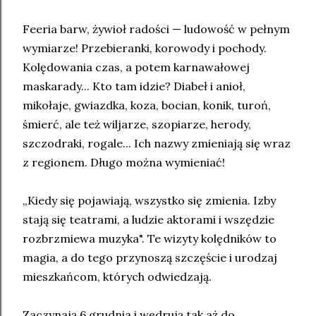
Feeria barw, żywioł radości — ludowość w pełnym
wymiarze! Przebieranki, korowody i pochody.
Kolędowania czas, a potem karnawałowej
maskarady... Kto tam idzie? Diabeł i anioł,
mikołaje, gwiazdka, koza, bocian, konik, turoń,
śmierć, ale też wiljarze, szopiarze, herody,
szczodraki, rogale... Ich nazwy zmieniają się wraz
z regionem. Długo można wymieniać!
„Kiedy się pojawiają, wszystko się zmienia. Izby
stają się teatrami, a ludzie aktorami i wszędzie
rozbrzmiewa muzyka". Te wizyty kolędników to
magia, a do tego przynoszą szczęście i urodzaj
mieszkańcom, których odwiedzają.
Zaczynają 6 grudnia i wędrują tak aż do