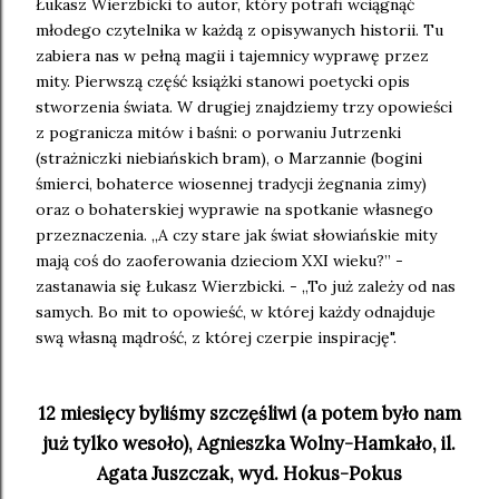
Łukasz Wierzbicki to autor, który potrafi wciągnąć
młodego czytelnika w każdą z opisywanych historii. Tu
zabiera nas w pełną magii i tajemnicy wyprawę przez
mity. Pierwszą część książki stanowi poetycki opis
stworzenia świata. W drugiej znajdziemy trzy opowieści
z pogranicza mitów i baśni: o porwaniu Jutrzenki
(strażniczki niebiańskich bram), o Marzannie (bogini
śmierci, bohaterce wiosennej tradycji żegnania zimy)
oraz o bohaterskiej wyprawie na spotkanie własnego
przeznaczenia. „A czy stare jak świat słowiańskie mity
mają coś do zaoferowania dzieciom XXI wieku?” -
zastanawia się Łukasz Wierzbicki. - „To już zależy od nas
samych. Bo mit to opowieść, w której każdy odnajduje
swą własną mądrość, z której czerpie inspirację".
12 miesięcy byliśmy szczęśliwi (a potem było nam
już tylko wesoło), Agnieszka Wolny-Hamkało, il.
Agata Juszczak, wyd. Hokus-Pokus