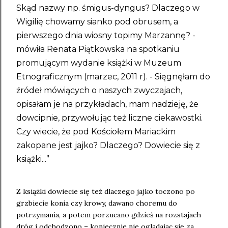
Skąd nazwy np. śmigus-dyngus? Dlaczego w
Wigilię chowamy sianko pod obrusem, a
pierwszego dnia wiosny topimy Marzannę? -
mówiła Renata Piątkowska na spotkaniu
promującym wydanie książki w Muzeum
Etnograficznym (marzec, 2011 r). - Sięgnęłam do
źródeł mówiących o naszych zwyczajach,
opisałam je na przykładach, mam nadzieję, że
dowcipnie, przywołując też liczne ciekawostki.
Czy wiecie, że pod Kościołem Mariackim
zakopane jest jajko? Dlaczego? Dowiecie się z
książki...”
Z książki dowiecie się też dlaczego jajko toczono po
grzbiecie konia czy krowy, dawano choremu do
potrzymania, a potem porzucano gdzieś na rozstajach
dróg i odchodzono – koniecznie nie oglądając się za