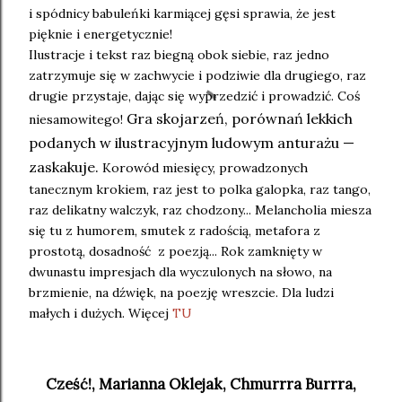
i spódnicy babuleńki karmiącej gęsi sprawia, że jest
pięknie i energetycznie!
Ilustracje i tekst raz biegną obok siebie, raz jedno
zatrzymuje się w zachwycie i podziwie dla drugiego, raz
drugie przystaje, dając się wyprzedzić i prowadzić. Coś
Gra skojarzeń, porównań lekkich
niesamowitego!
podanych w ilustracyjnym ludowym anturażu —
zaskakuje.
Korowód miesięcy, prowadzonych
tanecznym krokiem, raz jest to polka galopka, raz tango,
raz delikatny walczyk, raz chodzony... Melancholia miesza
się tu z humorem, smutek z radością, metafora z
prostotą, dosadność z poezją... Rok zamknięty w
dwunastu impresjach dla wyczulonych na słowo, na
brzmienie, na dźwięk, na poezję wreszcie. Dla ludzi
małych i dużych. Więcej
TU
Cześć!, Marianna Oklejak, Chmurrra Burrra,