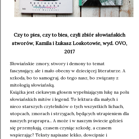
Czy to pies, czy to bies, czyli zbiór słowiańskich
stworów, Kamila i Łukasz Loskotowie, wyd. OVO,
2017
Słowiańskie zmory, stwory i demony to temat
fascynujący, ale i mało obecny w dziecięcej literaturze. A
szkoda, bo to samograj, do tego nasz, bo związany z
mitologią słowiańską.
Książka jest ciekawym głosem wypełniającym lukę na polu
słowiańskich mitów i legend. To lektura dla małych i
nieco starszych czytelników o tych wszystkich lichach,
utopcach, zmorach i strzygach, będących utrapieniem dla
naszych praprapra... A może i w naszym świecie gdzieś
się przemykają, czasem czyniąc szkodę, a czasem
wspierając? Teksty napisane lekko, dowcipnie i