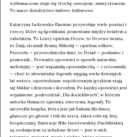
wytłumaczone staje się trochę oswojone, mniej straszne.
To nasze dziedzictwo ludowe, kulturowe.
Katarzyna Jackowska-Enemuo przywołuje wiele postaci i
rzeczy, które są łącznikami, pomostami między światem a
zaświatem. To Leszy opiekun Drzew, to Drzewo świata,
to Żmij, strażnik Bramy, Mikołaj — opiekun wilków,
Pszczoła — przewodniczka dusz, to Dziad — posłaniec i
pomocnik... Prowadzi opowieści w sposób naturalny,
melodyjny — jest wspaniałą opowiadaczką — i zrozumiały.
— choć te słowiańskie legendy sięgają wielu dziesiątek
lat wstecz, opowiedziane współczesnym językiem stają
się bliskie i dzieciom i dorosłym. Po każdej opowieści jest
wyjaśnienie, podrozdział „Dla dociekliwych”, w którym
autorka tłumaczy zjawiska, wierzenia, legendy. To
niezwykła książka, która jest jak balsam dla duszy,
głaszcze po głowie i tuli do serca. Jakoś robi się lżej,
bezpieczniej. Ilustracje Niki Jaworowskiej-Duchlińskiej
są zerknięciem za uchylone drzwi — jest w nich
tajemnica, majestat, magia i piękno, które porusza