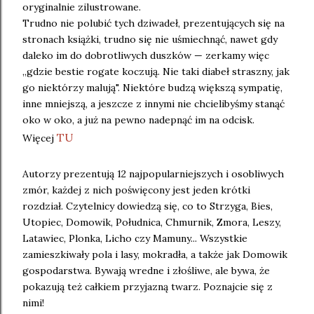
oryginalnie zilustrowane.
Trudno nie polubić tych dziwadeł, prezentujących się na
stronach książki, trudno się nie uśmiechnąć, nawet gdy
daleko im do dobrotliwych duszków — zerkamy więc
„gdzie bestie rogate koczują. Nie taki diabeł straszny, jak
go niektórzy malują". Niektóre budzą większą sympatię,
inne mniejszą, a jeszcze z innymi nie chcielibyśmy stanąć
oko w oko, a już na pewno nadepnąć im na odcisk.
TU
Więcej
Autorzy prezentują 12 najpopularniejszych i osobliwych
zmór, każdej z nich poświęcony jest jeden krótki
rozdział. Czytelnicy dowiedzą się, co to Strzyga, Bies,
Utopiec, Domowik, Południca, Chmurnik, Zmora, Leszy,
Latawiec, Plonka, Licho czy Mamuny... Wszystkie
zamieszkiwały pola i lasy, mokradła, a także jak Domowik
gospodarstwa. Bywają wredne i złośliwe, ale bywa, że
pokazują też całkiem przyjazną twarz. Poznajcie się z
nimi!