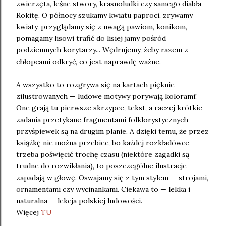
zwierzęta, leśne stwory, krasnoludki czy samego diabła
Rokitę. O północy szukamy kwiatu paproci, zrywamy
kwiaty, przyglądamy się z uwagą pawiom, konikom,
pomagamy lisowi trafić do lisiej jamy pośród
podziemnych korytarzy... Wędrujemy, żeby razem z
chłopcami odkryć, co jest naprawdę ważne.
A wszystko to rozgrywa się na kartach pięknie
zilustrowanych — ludowe motywy porywają kolorami!
One grają tu pierwsze skrzypce, tekst, a raczej krótkie
zadania przetykane fragmentami folklorystycznych
przyśpiewek są na drugim planie. A dzięki temu, że przez
książkę nie można przebiec, bo każdej rozkładówce
trzeba poświęcić trochę czasu (niektóre zagadki są
trudne do rozwikłania), to poszczególne ilustracje
zapadają w głowę. Oswajamy się z tym stylem — strojami,
ornamentami czy wycinankami. Ciekawa to — lekka i
naturalna — lekcja polskiej ludowości.
Więcej
TU