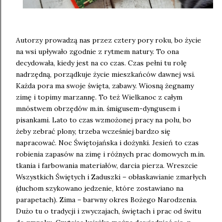
Autorzy prowadzą nas przez cztery pory roku, bo życie
na wsi upływało zgodnie z rytmem natury. To ona
decydowała, kiedy jest na co czas. Czas pełni tu rolę
nadrzędną, porządkuje życie mieszkańców dawnej wsi.
Każda pora ma swoje święta, zabawy. Wiosną żegnamy
zimę i topimy marzannę. To też Wielkanoc z całym
mnóstwem obrzędów m.in. śmigusem-dyngusem i
pisankami. Lato to czas wzmożonej pracy na polu, bo
żeby zebrać plony, trzeba wcześniej bardzo się
napracować. Noc Świętojańska i dożynki. Jesień to czas
robienia zapasów na zimę i różnych prac domowych m.in.
tkania i farbowania materiałów, darcia pierza. Wreszcie
Wszystkich Świętych i Zaduszki – obłaskawianie zmarłych
(duchom szykowano jedzenie, które zostawiano na
parapetach). Zima – barwny okres Bożego Narodzenia.
Dużo tu o tradycji i zwyczajach, świętach i prac od świtu